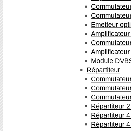
Commutateur 
Commutateur
Emetteur opt
Amplificateu
Commutateur
Amplificateur
Module DVB
Répartiteur
Commutateur 
Commutateur 
Commutateur 
Répartiteur 2
Répartiteur 4
Répartiteur 