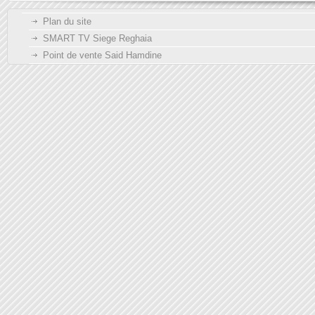
Plan du site
SMART TV Siege Reghaia
Point de vente Said Hamdine