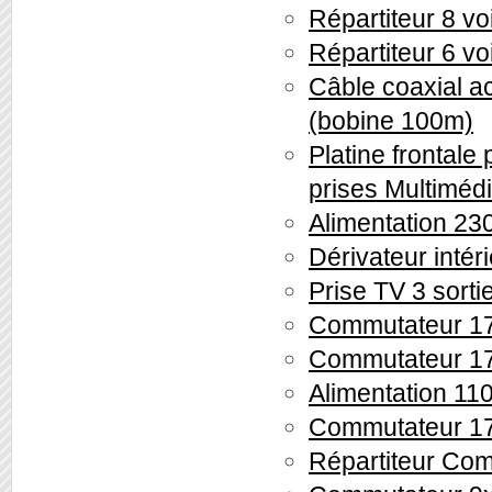
Répartiteur 8 v
Répartiteur 6 v
Câble coaxial a
(bobine 100m)
Platine frontale
prises Multiméd
Alimentation 23
Dérivateur intér
Prise TV 3 sorti
Commutateur 17
Commutateur 1
Alimentation 1
Commutateur 17
Répartiteur Co