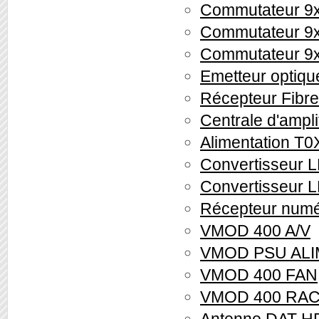
Commutateur 9x
Commutateur 9x
Commutateur 9x
Emetteur optiqu
Récepteur Fibre
Centrale d'ampli
Alimentation T0
Convertisseur
Convertisseur 
Récepteur num
VMOD 400 A/V
VMOD PSU ALI
VMOD 400 FAN
VMOD 400 RAC