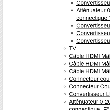
Convertisse
Atténuateur 
connectique ''
Convertiss
Convertisse
Convertisseur
TV
Câble HDMI Mâl
Câble HDMI Mâ
Câble HDMI Mâ
Connecteur cou
Connecteur Cou
Convertisseur
Atténuateur 0-
connectique ''F''