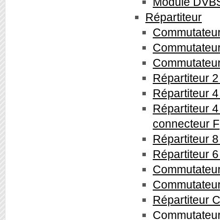
Module DVB
Répartiteur
Commutateur 
Commutateur 
Commutateur 
Répartiteur 2
Répartiteur 4
Répartiteur 
connecteur F
Répartiteur 
Répartiteur 
Commutateur
Commutateur
Répartiteur
Commutateur