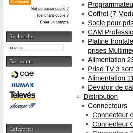
Programmateur
Mot de passe oublié ?
Coffret (7 Mod
Identifiant oublié ?
Socle pour pri
Créer un compte
CAM Professi
Recherche
Platine fronta
prises Multimé
Alimentation 
Fabricants
Prise TV 3 sor
Alimentation 
Dévidoir de câb
Distribution
Connecteurs
Connecteur c
Connecteur 
Catégories