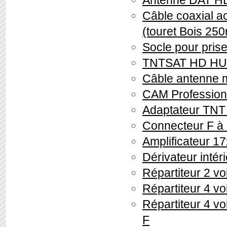
Antenne DAT 
Câble coaxial a
(touret Bois 25
Socle pour pris
TNTSAT HD HU
Câble antenne m
CAM Profession
Adaptateur TN
Connecteur F à 
Amplificateur 1
Dérivateur intér
Répartiteur 2 v
Répartiteur 4 vo
Répartiteur 4 v
F