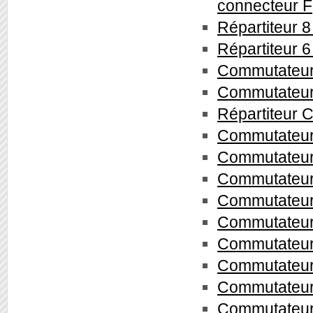
connecteur F
Répartiteur 
Répartiteur 
Commutateur
Commutateur
Répartiteur
Commutateur
Commutateur
Commutateur
Commutateur
Commutateur
Commutateur
Commutateur 
Commutateur 
Commutateur