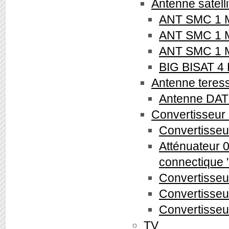
Antenne satelli
ANT SMC 1 M 
ANT SMC 1 M 
ANT SMC 1 M 
BIG BISAT 4
Antenne teress
Antenne DA
Convertisseur 
Convertisse
Atténuateur 
connectique ''
Convertiss
Convertisse
Convertisseur
TV