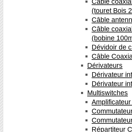
Câble coaxia
(touret Bois
Câble antenn
Câble coaxia
(bobine 100
Dévidoir de c
Câble Coaxi
Dérivateurs
Dérivateur in
Dérivateur in
Multiswitches
Amplificateu
Commutateur
Commutateur
Répartiteur 