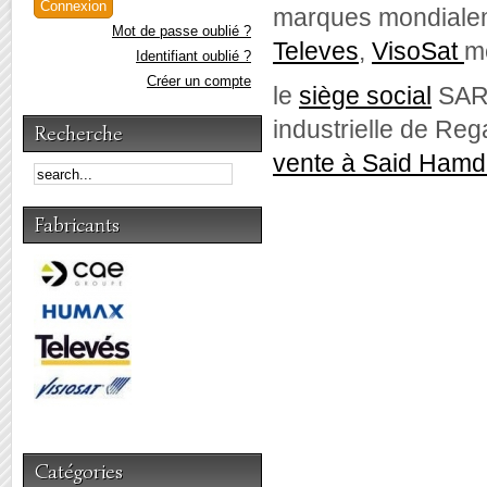
marques mondialem
Mot de passe oublié ?
Televes
,
VisoSat
m
Identifiant oublié ?
Créer un compte
le
siège social
SARL
industrielle de Reg
Recherche
vente à Said Hamd
Fabricants
Catégories