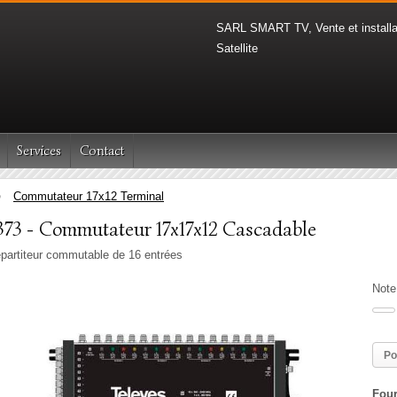
SARL SMART TV, Vente et installa
Satellite
Services
Contact
Commutateur 17x12 Terminal
373 - Commutateur 17x17x12 Cascadable
partiteur commutable de 16 entrées
Note
Po
Four