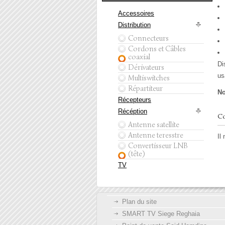
Accessoires
Distribution
Connecteurs
Cordons et Câbles
coaxial
Di
Dérivateurs
us
Multiswitches
Répartiteur
No
Récepteurs
Récéption
Co
Antenne satellite
Antenne teresstre
Il
Convertisseur LNB
(tête)
TV
Plan du site
SMART TV Siege Reghaia