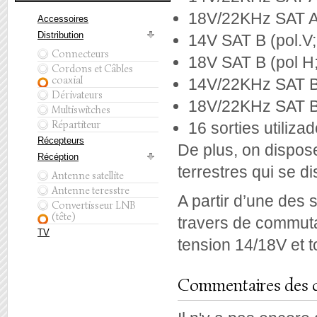
18V/22KHz SAT A 
Accessoires
Distribution
14V SAT B (pol.V
Connecteurs
18V SAT B (pol H
Cordons et Câbles
coaxial
14V/22KHz SAT B 
Dérivateurs
18V/22KHz SAT B 
Multiswitches
Répartiteur
16 sorties utilizad
Récepteurs
De plus, on dispos
Récéption
terrestres qui se di
Antenne satellite
Antenne teresstre
A partir d’une des s
Convertisseur LNB
(tête)
travers de commut
TV
tension 14/18V et 
Commentaires des c