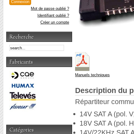
Mot de passe oublié ?
Identifiant oublié ?
Créer un compte
Recherche
Fabricants
Manuels techniques
Description du p
Répartiteur commut
14V SAT A (pol. 
18V SAT A (pol. 
Catégories
14V/22KHz SAT A 