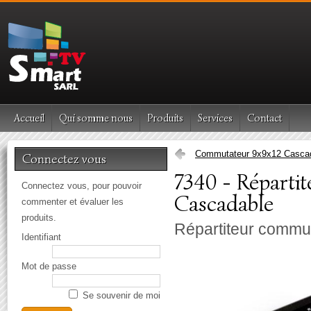
Accueil
Qui somme nous
Produits
Services
Contact
Commutateur 9x9x12 Casca
Connectez vous
7340 - Réparti
Connectez vous, pour pouvoir
Cascadable
commenter et évaluer les
produits.
Répartiteur commut
Identifiant
Mot de passe
Se souvenir de moi