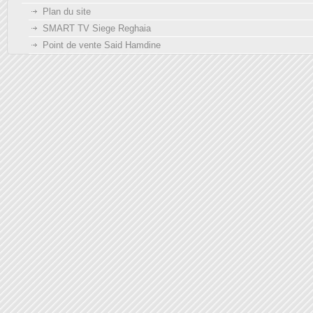
Plan du site
SMART TV Siege Reghaia
Point de vente Said Hamdine