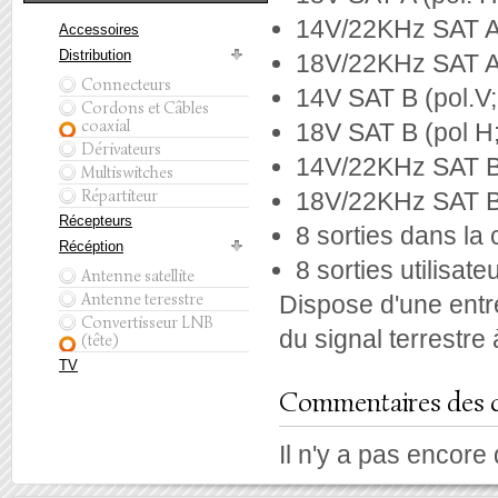
14V/22KHz SAT A 
Accessoires
Distribution
18V/22KHz SAT A 
Connecteurs
14V SAT B (pol.V
Cordons et Câbles
coaxial
18V SAT B (pol H
Dérivateurs
14V/22KHz SAT B 
Multiswitches
Répartiteur
18V/22KHz SAT B 
Récepteurs
8 sorties dans la
Récéption
8 sorties utilisateu
Antenne satellite
Antenne teresstre
Dispose d'une entr
Convertisseur LNB
du signal terrestre 
(tête)
TV
Commentaires des c
Il n'y a pas encore