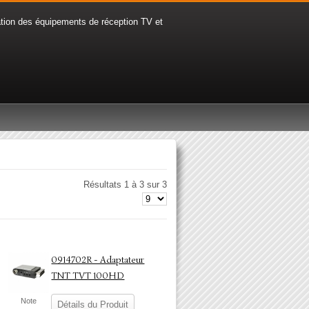
tion des équipements de réception TV et
Résultats 1 à 3 sur 3
0914702R - Adaptateur
TNT TVT 100HD
Note
Détails du Produit