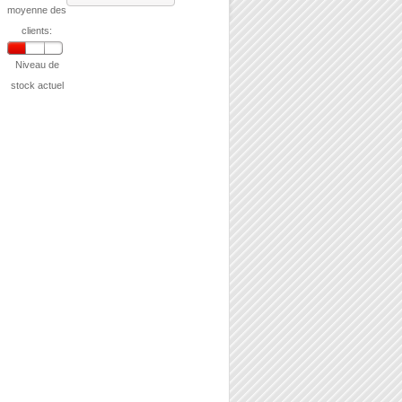
moyenne des
clients:
Niveau de
stock actuel