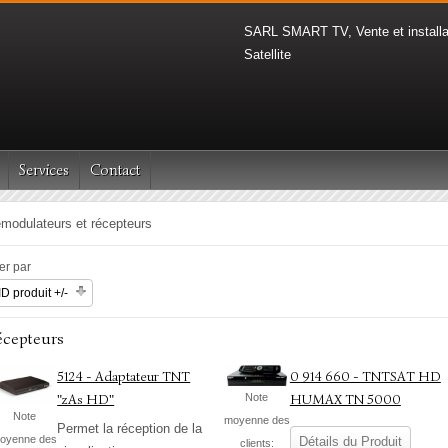
SARL SMART TV, Vente et installa
Satellite
Services
Contact
modulateurs et récepteurs
ier par
ID produit +/-
écepteurs
5124 - Adaptateur TNT
0 914 660 - TNTSAT HD
Note
"zAs HD"
HUMAX TN 5000
Note
moyenne des
Permet la réception de la
oyenne des
Détails du Produit
clients: