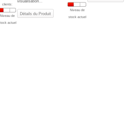
visualisation...
clients:
Niveau de
Détails du Produit
Niveau de
stock actuel
tock actuel