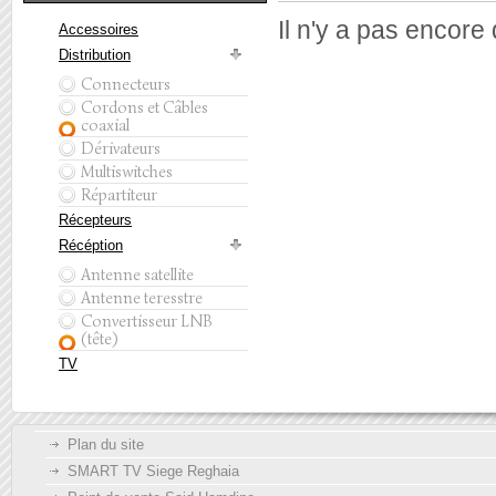
Il n'y a pas encore
Accessoires
Distribution
Connecteurs
Cordons et Câbles
coaxial
Dérivateurs
Multiswitches
Répartiteur
Récepteurs
Récéption
Antenne satellite
Antenne teresstre
Convertisseur LNB
(tête)
TV
Plan du site
SMART TV Siege Reghaia