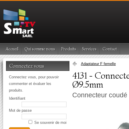
Accueil
Qui somme nous
Produits
Services
Contact
Adaptateur F femelle
Connectez vous
4131 - Connecte
Connectez vous, pour pouvoir
Ø9.5mm
commenter et évaluer les
produits.
Connecteur coudé r
Identifiant
Mot de passe
Se souvenir de moi