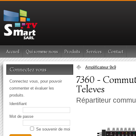
Accueil
Qui somme nous
Produits
Services
Contact
Amplificateur 9x9
Connectez vous
7360 - Commuta
Connectez vous, pour pouvoir
Televes
commenter et évaluer les
produits.
Répartiteur commu
Identifiant
Mot de passe
Se souvenir de moi