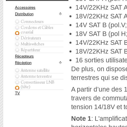
14V/22KHz SAT A 
Accessoires
Distribution
18V/22KHz SAT A 
Connecteurs
14V SAT B (pol.V
Cordons et Câbles
coaxial
18V SAT B (pol H
Dérivateurs
14V/22KHz SAT B 
Multiswitches
Répartiteur
18V/22KHz SAT B 
Récepteurs
16 sorties utilisat
Récéption
De plus, on dispos
Antenne satellite
Antenne teresstre
terrestres qui se di
Convertisseur LNB
(tête)
A partir d’une des 
TV
travers de commut
tension 14/18V et 
Note 1
: L'amplifica