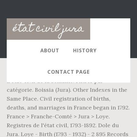
Main
état civil jura
navigation
ABOUT
HISTORY
CONTACT PAGE
L'état-civil de la semaine. Filtrer par
catégorie. Boissia (Jura). Other Indexes in the
Same Place. Civil registration of births,
deaths, and marriages in France began in 1792.
France > Franche-Comté > Jura > Loye.
Registres de l'état civil, 1793-1892. Dole du
Jura. Loye - Birth (1793 - 1932) - 2 895 Records