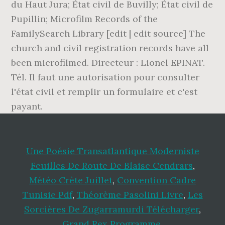
du Haut Jura; État civil de Buvilly; État civil de
Pupillin; Microfilm Records of the
FamilySearch Library [edit | edit source] The
church and civil registration records have all
been microfilmed. Directeur : Lionel EPINAT.
Tél. Il faut une autorisation pour consulter
l'état civil et remplir un formulaire et c'est
payant.
Une Poésie Transatlantique Moderniste
Feuilles De Route De Blaise Cendrars
,
Météo Crète Juillet
,
Convention Cadre
Tunisie Pdf
,
Théorème Pasolini Livre
,
Les
Sorcières De Zugarramurdi Télécharger
,
Grand Rex Programme
,