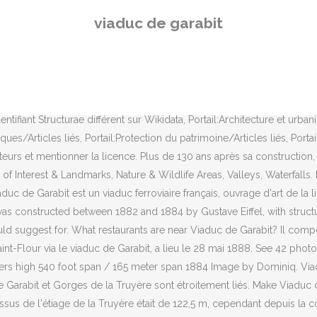
e 122,5 m, cependant depuis la construction en 1959 du barrage de Grandval sur la Truyère, qui a entraîné la formation d'un lac de retenue de 28 km de long, le viaduc surplombe le lac de 95 m. Le viaduc fait l’objet d’une inscription au titre des monuments historiques depuis le 14 septembre 1965[7], et d'un classement depuis le 18 octobre 2017. Cet ambitieux ouvrage métallique, long de 565 m, qui culmine à 122 m au-dessus de la rivière, est alors le « plus haut viaduc du monde »[1] ; jusqu'en 1886, son arche était également celle ayant la plus grande portée au monde. Garabit, une superbe vallée habitée par un géant de fer. It is 565 m in length and has a principal arch of 165 m span. Designed by Gustave Eiffel. Viaduc de Garabit, Ruynes-en-Margeride: See 262 reviews, articles, and 180 photos of Viaduc de Garabit, ranked No.1 on Tripadvisor among 5 attractions in Ruynes-en-Margeride. If you are a resident of another country or region, please select the appropriate version of Tripadvisor for your country or region in the drop-down menu. Timed the visit to snap the Clermont Ferrand to Saint Chely steel train passing over the viaduct in sunshine. Le train a traversé le viaduc à 50 km/h sans que ses passagers ne ressentent la moindre trépidation[6]. Garabit Viaduct / Viaduc de Garabit, railway arch bridge spanning the River Truyère near Ruynes-en-Margeride, France Viaduc de Garabit over the River Truyere in the Cantal (15) departement of France. Le viaduc de Garabit se compose d'un tablier métallique long de 554,69 m supportant une voie ferrée unique, reposant sur sept piles en fer puddlé de hauteur variable (jusqu'à 80 m pour les deux plus hautes), dont cinq piles indépendantes reposant sur des blocs de fondations en maçonneries de moellons. Il est situé sur le territoire des communes de Ruynes-en-Margeride et Val d'Arcomie dans le département du Cantal en région Auvergne-Rhône-Alpes. But as it is, this bridge is rather fascinating. Viaduc de Garabit is located in Ruynes-en-Margeride. Garabit Viaduct (1884) France The Garabit Viaduct (Viaduc de Garabit) is a railway arch bridge spanning the River Truyère in the mountainous Massif Central region of France. Garabit Viaduct is located in Southern France and crosses the river Truyère. Ce viaduc avait été conçu par l'un des associés de l' entreprise Eiffel, Théophile Seyrig, avec la participation tardive de l'ingénieur Emile Nouguier[5]. Pour ce franchissement, il était exclu de recourir au pont suspendu, à cause des risques d'oscillations provoquées par le vent, et il était impossible d'envisager techniquement à l'époque des piles de plus de 65 m de haut. Beautiful place and a chance to take amazing photos. We stop here to relax after driving during about 2 hours, so we could walk, see the very beautiful views of the viaduct: a red iron viaduct built at the beginning of the 20th Century. longueur 563 m ; portée 165 m ; hauteur 95 m; largeur 6 m ; dates de construction 1881–1884 ; ingénieur Gustave Eiffel (1832–1923). Viaduc de Garabit est un pont ferroviaire (pont-rail), pont en arc à deux articulations, pont en arc en treillis, pont en arc avec tablier supérieur, pont en fer et pile en fer qui a été construit de 1881 à 1884. Fantastic tourist attraction with plenty to see and a good and restaurant. The bridge was constructed between 1882 and 1884 by Gustave Eiffel, with struct
viaduc de garabit