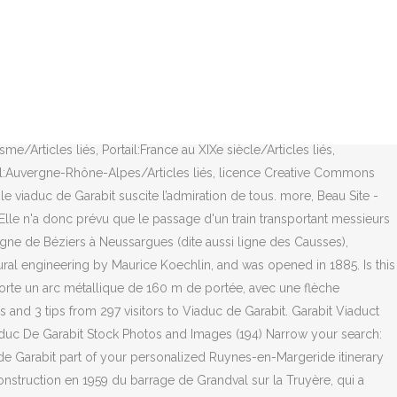
ural engineering by Maurice Koechlin, and was opened in 1885. Léon Boyer s'est inspiré de l'exemple du viaduc Maria Pia sur le Douro (Portugal). Recommended . Français : Le viaduc de Garabit à Ruynes-en-Margeride , Cantal, au dessus de la Truyère. This tag does not indicate the copyright status of the attached work. Garabit is a viaduct located in the cwnter of France and you can see it if you stop in the rest area located on the A75 highway between Barcelona and París. Viaduc de Garabit - the Michelin Guide review Find all you need to know about Viaduc de Garabit in : the Michelin Green Guide review and other useful information. Please choose a different date. Coincidentally, both of them are on the A75 autoroute. La vitesse des trains circulant sur le viaduc est limitée à 40 km/h pour réduire les contraintes de l'ouvrage. C'est lui qui imposa l'idée d'un tracé direct de la voie ferrée sur les plateaux et un franchissement de la Truyère à grande hauteur (120 m au-dessus du niveau d'étiage), plutôt que la solution traditionnelle qui aurait consisté à descendre la ligne par les vallées affluentes pour franchir la Truyère par un ouvrage plus modeste, solution plus coûteuse en exploitation par la suite. Best place to take photos from opposite side from the hotels and restaurant, because you can see the sheer size and might of this construction. The Garabit Viaduct is a railway arch bridge spanning the River Truyère near Ruynes-en-Margeride (Fr), Cantal, France, in the mountainous Massif Central region. Plan du site Legal information Charte de vie privée. Sorry, there are no tours or activities available to book online for the date(s) you selected. Le viaduc de Garabit apparaît dans les films suivants : Une maquette du viaduc est exposée dans le parc France Miniature, à Élancourt dans les Yvelines. The viaduct is an elegant and audacious work. Continue your visit to www.tripadvisor.com.au, Commonly searched for in Ruynes-en-Margeride. (see also Viaduc de Millau). viaduc de garabit - garabit viaduct stock pictures, royalty-free photos & images Le viaduc de Garabit à Loubaresse, dans le Cantal, France. Find the perfect garabit viaduct viaduc de garabit stock photo. Restaurants near Viaduc de Garabit: (0.38 km) le beau site (0.39 km) Beau Site - Hotel Restaurant Garabit - Loubaresse (0.56 km) La Maison du Cantal (9.19 km) Folie des Sens (8.65 km) Restaurant L'etape; View all restaurants near Viaduc de Garabit on Tripadvisor Il fut inauguré en 1877. It took 400 men four years to build and is a fine piece of structural engineering. This is "ma-region-toute-une-histoire-le-viaduc-de-garabit" by Antoine Vye on Vimeo, the home for high quality videos and the people who love them. My wife and I got to see a train go over. info@beau-site-hotel.com Tel: 334 71 23 41 46 . This is the version of our website addressed to speakers of English in the United States. Calculate your route to and from Viaduc de Garabit, choose your restaurant or accomodation next to Viaduc de Garabit … Accueil Nos incontournables Viaduc de Garabit, oeuvre de Gustave Eiffel. Very nice place to rest on road. The bridge was constructed by Gustave Eiffel man who built the Eiffel Tower in Paris, he is also known for it