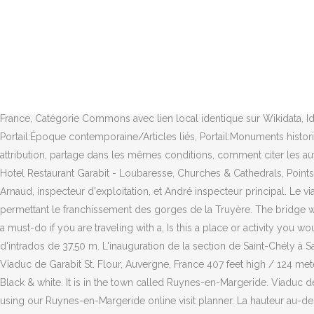
Les trois travées situées au-dessus de la partie la plus basse de la vallée composent l'arc au-dessus de la rivière d'une portée de 165 m et d'une hauteur de 52 m. La superstructure métallique est encadrée par deux estacades d'accès nord et sud en maçonnerie, de 46 m et 71 m de long respectivement. Hotels near Viaduc de Garabit, Ruynes-en-Margeride on Tripadvisor: Find 3,765 traveler reviews, 228 candid photos, and prices for 296 hotels near Viaduc de Garabit in Ruynes-en-Margeride, France. Le viaduc de Garabit est un viaduc ferroviaire français, ouvrage d'art de la ligne de Béziers à Neussargues (dite aussi ligne des Causses), permettant le franchissement des gorges de la Truyère. L. E. Dehadme (ingénieur du service central (travaux) de la compagnie des chemins de fer du Midi), «, Compagnie des chemins de fer du Midi et du Canal latéral à la Garonne, Arts lubies, VIADUC DE GARABIT : L'AUTRE BIJOU DE GUSTAVE EIFFEL, Liste des monuments historiques du Cantal, Syndicat Mixte du Lac de Garabit-Grandval, Portail des monuments historiques français, Portail du Cantal et de la Haute-Auvergne, https://fr.wikipedia.org/w/index.php?title=Viaduc_de_Garabit&oldid=177661442, Pont franchissant un cours d'eau en France, Catégorie Commons avec lien local identique sur Wikidata, Identifiant Structurae différent sur Wikidata, Portail:Architecture et urbanisme/Articles liés, Portail:France au XIXe siècle/Articles liés, Portail:Époque contemporaine/Articles liés, Portail:Monuments historiques/Articles liés, Portail:Protection du patrimoine/Articles liés, Portail:Auvergne-Rhône-Alpes/Articles liés, licence Creative Commons attribution, partage dans les mêmes conditions, comment citer les auteurs et mentionner la licence. Plus de 130 ans après sa construction, le viaduc de Garabit suscite l’admiration de tous. more, Beau Site - Hotel Restaurant Garabit - Loubaresse, Churches & Cathedrals, Points of Interest & Landmarks, Nature & Wildlife Areas, Valleys, Waterfalls. Elle n'a donc prévu que le passage d'un train transportant messieurs Arnaud, inspecteur d'exploitation, et André inspecteur principal. Le viaduc de Garabit est un viaduc ferroviaire français, ouvrage d'art de la ligne de Béziers à Neussargues (dite aussi ligne des Causses), permettant le franchissement des gorges de la Truyère. The bridge was constructed between 1882 and 1884 by Gustave Eiffel, with structural engineering by Maurice Koechlin, and was opened in 1885. Is this a must-do if you are traveling with a, Is this a place or activity you would suggest for. What restaurants are near Viaduc de Garabit? Il comporte un arc métallique de 160 m de portée, avec une flèche d'intrados de 37,50 m. L'inauguration de la section de Saint-Chély à Saint-Flour via le viaduc de Garabit, a lieu le 28 mai 1888. See 42 photos and 3 tips from 297 visitors to Viaduc de Garabit. Garabit Viaduct Viaduc de Garabit St. Flour, Auvergne, France 407 feet high / 124 meters high 540 foot span / 165 meter span 1884 Image by Dominiq. Viaduc De Garabit Stock Photos and Images (194) Narrow your search: Black & white. It is in the town called Ruynes-en-Margeride. Viaduc de Garabit et Gorges de la Truyère sont étroitement liés. Make Viaduc de Garabit part of your personalized Ruynes-en-Margeride itinerary using our Ruynes-en-Margeride online visit planner. La hauteur au-dessus de l'étiage de la Truyère était d