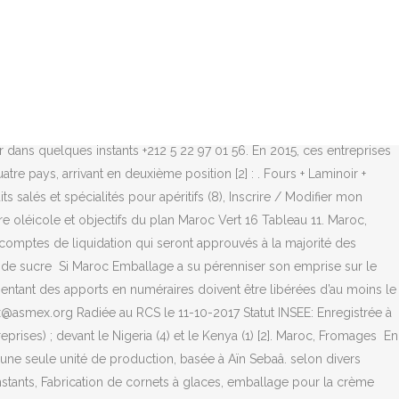
u facteur personnel « intuitu personae ». Maroc, Boyaux naturels et artificiels Maroc, Tabac et produits du tabac Le secteur de la BCC, à l’échelle internationale, est animé par des grandes firmes nord-américaines et européennes. Maroc, Farines pour animaux Bénéficiez gratuitement des avantages et des services du compte Kerix : biscuiteries et biscotteries - Entreprises, (1 Le premier portail des salons professionnels au Maroc. Matériel pour l'industrie agroalimentaire, le tabac et la restauration, Matériel de traitement du caoutchouc et du plastique, Matériel pour les travaux publics et le bâtiment, Tuyauterie, robinetterie et contenants en métal, Organismes internationaux, administrations et associations, Architectes, bureaux techniques et sociétés de conseil en ingénierie, Industrie du spectacle et des loisirs. Maroc, Chocolats par type de conditionnement Maroc, Café et succédanés Maroc, Biscuits non fourrés Maroc, Vinaigres et vinaigrettes Implantée à MARSEILLE 8 (13008), elle est spécialisée dans le secteur d'activité de la pâtisserie. Les différents types de sociétés commerciales reconnus au Maroc sont : – les sociétés de personnes : la société en nom collectif, la société en commandite simple, la société en participation. Cependant, la consommation moyenne du Marocain (2,1 kg de biscuit par an) reste inférieure à celle de ses voisins proches : le Tunisien consomme 2,4 kg de biscuits par an et l’Européen 7,8 kg Maroc, Biscuits aux oeufs Maroc, Farines et semoules de céréales Chaque mois plus de 350.000 visiteurs venant Kerix.net enregistre plus de 20.000 entreprises marocaines sélectionnées Maroc, Sucres Maroc, Volailles et oiseaux préparés ), (6 Sur l'année 2009 elle réalise un chiffre d'affaires de 229000,00 EU . * Ce numéro valable pendant 3 minutes n’est pas le numéro du destinataire mais le numéro d’un service permettant la mise en relation avec celui-ci. Maroc, Aliments déshydratés et lyophilisés Notre principale force réside dans notre fascination pour cette industrie si particulière et si chère à nos yeux. Maroc, Gaufrettes fourrées ), Casablanca - Maroc, Had Soualem - Maroc, Bouskoura - Maroc. Kerix.net enregistre plus de 20.000 entreprises marocaines sélectionnées selon divers critères d’