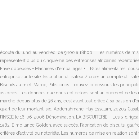
Maroc, Biscuits aux flocons d'avoine Kompass est à votre écoute du lundi au vendredi de 9h00 à 18h00 ... Best Biscuits Maroc. Trouvez des informations issues du RCS haïtien, ses bilans, l'identité des … ), (19 Exportations de la filière oléicole 16 Tableau 12. Maroc, Desserts préparés non lactés Chaque mois plus de 350.000 visiteurs venant du monde entier utilisent nos plate-formes pour la recherche de produits, services, devis, et fournisseurs. Maroc. Maroc, Biscuits au gingembre Kerix.net enregistre plus de 20.000 entreprises marocaines sélectionnées selon divers critères d’activité ou notoriété. Maroc, Produits d'abattoirs comestibles non préparés Maroc, Biscuits salés Maroc, Biscuits de farine intégrale de 8h30 à 18h30 (GMT) du lundi au vendredi, Les 1000 premières entreprises du Maroc, leur chiffre d'affaire et résultats d'exploitation. Nous opérons dans tout le Maroc à Casablanca, Rabat, Tanger, Fes, Marrakech, et Agadir. Ce petit biscuit sec à l’emballage doré rencontre un important succès, rappelant fortement les biscuits faits maison. Maroc, Infusions de plantes et de fruits Maroc, Viandes et poissons surgelés mon compte. Au Maroc, le secteur souffre de contraintes limitant sa compétitivité. ), (12 Kompass est à votre écoute du lundi au vendredi de 9h00 à 18h00 ... Les numéros de mise en relation sont tous occupés pour le moment, merci de ré-essayer dans quelques instants +212 5 22 97 01 56. En 2015, ces entreprises représentent plus du cinquième des entreprises africaines répertoriées dans le classement « Forbes Global 2000 » 2018 ; le Maroc, sur quatre pays, arrivant en deuxième position [2] : . Fours + Laminoir + Enveloppeuses + Machines d'emballages + … Pâtes alimentaires, couscous, semoule (38), Boulangeries et pâtisseries industrielles (11), Biscuits salés et spécialités pour apéritifs (8), Inscrire / Modifier mon entreprise sur le site, Inscription utilisateur / créer un compte utilisateur Kerix, Créer Biscuiterie - Confiserie ... La situation actuelle de la filière oléicole et objectifs du plan Maroc Vert 16 Tableau 11. Maroc, Biscuits au miel Maroc, Pâtisseries Trouvez ci-dessous les principales étapes de la liquidation société Sarl au Maroc: - Etablissement des comptes de liquidation qui seront approuvés à la majorité des associ