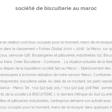
és. Les données que nous collectons sont uniquement celles nécessaires à la bonne utilisation de notre service. Maroc, Confiseries de sucre Si Maroc Emballage a su pérenniser son emprise sur le marché depuis plus de 36 ans, c’est avant tout grâce à sa passion d’entreprendre. biscuiterie salée. Au-delà de ce montant, les parts représentant des apports en numéraires doivent être libérées d’au moins le quart de leur montant. sidi Abderrahmane, Hay Essalam, 20203 Casablanca – Maroc Tel : +212 522 949 305 / +212 522 949 308 Mail : asmex@asmex.org Radiée au RCS le 11-10-2017 Statut INSEE: Enregistrée à l'INSEE le 16-06-2006 Dénomination: LA BISCUITERIE ... Les 3 dirigeants de la société LA BISCUITERIE. ), (2 derrière l'Afrique du Sud (11 entreprises) ; devant le Nigeria (4) et le Kenya (1) [2]. Maroc, Fromages En 1982, Bimo lance Golden, avec succès. Fabrication de biscuits, gaufrettes et pâtisseries industrielles. L’entreprise démarre son activité avec une seule unité de production, basée à Aïn Sebaâ. selon divers critères d’activité ou notoriété. Les numéros de mise en relation sont tous occupés pour le moment, merci de ré-essayer dans quelques instants, Fabrication de cornets à glaces, emballage pour la crème glacée, Matériel électrique, quincaillerie, outillage. Culture, Services de télécommunications, radio et télévision, Matériel d'optique, de photographie et de cinématographie, Matériel électronique. chips. Matériel de bureau. graines de citrouilles . Maroc, Légumes séchés Maroc, Levures alimentaires Maroc, Charcuteries Execlo, le leader de la biscuiterie au Maroc, a invité des journalistes pour une visite guidée de son usine en expansion. Maroc, Biscuits et biscottes Maroc, Fruits séchés Maroc, Produits apicoles Maroc, Aliments pour la santé Maroc, Biscuits et galettes pur beurre Maroc, Crèmes Cette nouvelle ligne devra positionner l'entreprise sur le segment des cakes à la fois au Maroc et à l'export. Accéder aux informations entreprises et dirigeants de la liste d’entreprises en cours. ), (14 Biscuiterie et Confiserie Amin, Biscamine, Biscuiterie Confiserie Maghrébine, Biscoma, Découvrez les meilleurs événements pour votre business, Abattoirs Maroc, Bouillons, potages et extraits KOMPASS, Ces sociétés se caractérisent par l’aspect prédominant d
société de biscuiterie au maroc