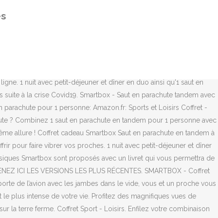
r 2 personnes, 1 dîner produits du terroir et 1 nuit insolite avec petit-déjeuner pour 2 personnes, 1 séance de bien-être jusqu'à 2h pour 1 ou 2 personnes, 1 repas avec entrée, plat et dessert pour 2 personnes, 2 tours de circuit au volant d'une Ferrari pour 1 personne, 2 tours sur circuit au volant de 2 voitures de sport pour 1 personne, 1h20 de vol en montgolfière en France pour 1 personne, 2 nuits en chambres d'hôtes avec petit-déjeuners pour 2 personnes, 1 nuit avec petit-déjeuners, accès au spa et dîner pour 2 personnes en France, Vous n'avez pas de produit dans votre panier, Saut en parachute en tandem pour 2 avec GegeSkydive, à Estrées-Mons. Disponibilités des séjours garanties toute l’année - Sur une sélection dynamique d'hôtels, avec surcoût éventuel. 1 saut en parachute en tandem pour 1 personne et 1 parrainage d'une ruche pendant 1 an. Gourmets, amateurs de sensations fortes, amoureux des spas ou globe-trotters : à chacun son cadeau ! Nous avons listé ci-dessous pour vous les navigateurs les plus utilisés. Vous profiterez ici d’une journée consacrée à une aventure absolument inédite lors d'un moment unique et inoubliable, fort en émotions ! Pour faire le grand saut, c’est très simple il suffit d’appeler le centre de parachutisme choisi pour réserver. 7200 expériences extrêmes : saut en parachute, pilotage de Ferrari ou vol en hélicoptère. 49,90 € Découvrez notre collection sportive et aventurière pour les amateurs de sensations fortes ! Imaginez : à 4000 m d'altitude, assis à la porte de l'avion avec les jambes dans le vide, vous et un proche vous apprêtez à sauter. Imaginez : à 4000 m d’altitude, assis à la porte de l’avion avec les jambes dans le vide, vous et un proche vous apprêtez à sauter… Accompagnés par les professionnels du Centre de Parachutisme Paris-Nevers, vous allez certainement vivre le moment le plus intense de votre vie. Les produits physiques Smartbox sont proposés avec un livret qui vous permettra de découvrir un aperçu des expériences offertes par Smartbox. Javascript doit être activé dans votre navigateur pour que vous puissiez utiliser les fonctionnalités de ce site internet. Vous pouvez vous désabonner de ces e-mails à n'importe quel moment en cliquant sur le lien en bas de chacun d'entre eux. OBTENEZ ICI LES VERSIONS LES PLUS RÉCENTES. L’offre est valable jusqu'au 27/12/20 à 23h59. Envie d’un bon shoot d’adrénaline ? Saut en parachute en tandem à 4000 mètres pour 2 personnes à Nevers. Vendu et expédié par Smartbox. Pour les passionnés d'adrénaline sensibles à la cause environnementale, ce coffret est fait pour vous ! Vendu par Smartbox . Au programme : monter dans l'avion, . SMARTBOX - Coffret Cadeau - SAUT EN PARACHUTE EN T Saut en parachute en tandem pour 2 avec GegeSkydive, à Estrées-Mons - . Vendu par Smartbox . Qu’il s’agisse d’un baptême ou d’un cadeau pour un parachutiste confirmé, en tandem ou en solo, notre sélection sensations fortes va vous pla
es