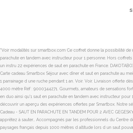
Pour profiter pleinement de ce site, nous vous conseillons de mettre à jour votre navigateur actuel ou d’en choisir un autre. Pass Saut Parachute Tandem (10) + de 25 zones de saut en France. Pour les passionnés d'adrénaline sensibles à la cause environnementale, ce coffret est fait pour vous ! Saut en parachute, saut à l'élastique, voyage en montgolfière, vol en parapente ou en ULM… Si vous avez le nez en l’air Smartbox vous propose un large choix d'activités aériennes, de quoi combler vos rêves d’enfant. SMARTBOX - coffret cadeau couple - Instant coiffure - idée cadeau originale - 1 séance spéciale coiffure pour 1 ou 2 personnes: Amazon.fr: Sports et Loisirs Choisir vos préférences en matière de cookies. Découvrez notre collection sportive et aventurière pour les amateurs de sensations fortes ! Le JavaScript semble être désactivé sur votre navigateur. Saut en parachute en tandem à 4000 mètres pour 2 personnes à Nevers Imaginez : à 4000 m d’altitude, assis à la porte de l’avion avec les jambes dans le vide, vous et un proche vous apprêtez à sauter… Accompagnés par les professionnels du Centre de Parachutisme Paris-Nevers, vous allez certainement vivre le moment le plus intense de votre vie. 44 Produit(s) Tri. *Voir modalités sur smartbox.com Ce coffret donne la possibilité de relever le défi du saut en parachute. 284,91 € 299,90 € Disponible en ligne. 1 nuit avec petit-déjeuner et dîner en duo ainsi qu'1 saut en parachute en tandem avec instructeur pour 1 personne. Hors coffrets séjours bien-être et gastronomiques, et sous réserve de disponibilités suite à la crise Covid19. Smartbox - Saut en parachute tandem avec un instru 22 expériences de saut en parachute en France. DAKOTABOX - Sensations parachute - Coffret Cadeau Sport & Aventure - 1 saut en parachute pour 1 personne: Amazon.fr: Sports et Loisirs Coffret - Carte cadeau Smartbox Séjour avec dîner et saut en parachute au meilleur rapport qualité/prix ! Quoi de plus excitant qu’un saut en parachute ? Combinez 1 saut en parachute en tandem pour 1 personne avec 1 parrainage d une ruche pendant 1 an. Voir. Voir. Livraison offerte dès 50€ - Echanges gratuits & illimités ! La terre vue du ciel n’a plus la même allure ! Coffret cadeau Smartbox Saut en parachute en tandem à 4000 mètre Réf : 9000344271. Gourmets, amateurs de sensations fortes, amoureux des spas ou globe-trotters : à chacun son cadeau ! À offrir pour faire vibrer vos proches. 1 nuit avec petit-déjeuner et dîner en duo ainsi qu'1 saut en parachute en tandem avec instructeur pour 1 personne. 107,91 € **Étude réalisée en juillet 2020. Les produits physiques Smartbox sont proposés avec un livret qui vous permettra de découvrir un aperçu des expériences offertes par Smartbox. Notre sélection. Ce coffret … *Voir modalités sur smartbox.com . 44,91 € OBTENEZ ICI LES VERSIONS LES PLUS RÉCENTES. SMARTBOX - Coffret Cadeau - SAUT EN PARACHUTE EN TANDEM POUR 2 AVEC GEGESKYDIVE, À ESTRÉES-MONS - . Imaginez : à 4000 m d’altitude, assis à la porte de l’avion avec les jambes dans le vide, vous et un proche vous apprêtez à sauter… Accompagnés par les professionnels du Centre de Parachutisme Paris-Nevers, vous allez certainement vivre le moment le plus intense de votre vie. Profitez des magnifiques vues de paysages français depuis 1000 mètres d altitude lors d un saut pouvant atteindre une vitesse de 200 km/h avant d atterrir tout en douceur sur la terre ferme. Coffret Sport - Loisirs. 
s