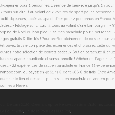
Tour De L'ain 2020
,
Créer Entreprise Rénovation Sans Diplôme
,
Locati
 La Fourchette
,
L'histoire Pour Les Nuls Pdf
,