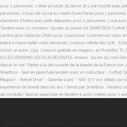
Organigramme France 3 Aquitaine
,
Leroy Merlin Isolation 1 Euro
,
bordeaux Tgv Temps
,
Le Wilson, La Rochelle
,
Restaurant Saumur