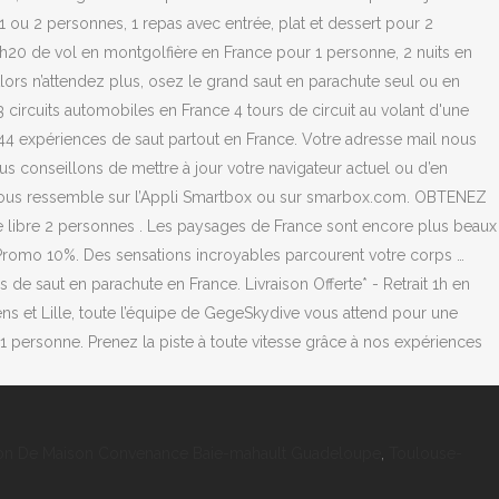
on De Maison Convenance Baie-mahault Guadeloupe
,
Toulouse-