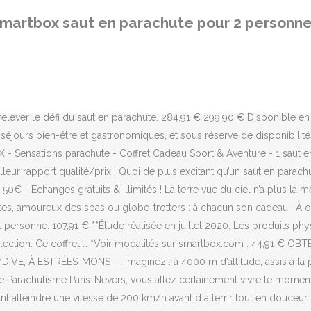
Enfilez votre combinaison (et votre parachute ! Profitez des magnifiques vues de paysages français depuis 1000 mètres d altitude lors d un saut pouvant atteindre une vitesse de 200 km/h avant d atterrir tout en douceur sur la terre ferme. L’idée de faire le grand plongeon vous tente ? Votre adresse e-mail est collectée par Smartbox Group Ltd. dans le seul but d'envoyer des newsletters et des promotions Smartbox. Faites une pause à deux pas de chez vous et redécouvrez la beauté de votre région : nos expériences sont sûres et flexibles ! Nos idées de cadeaux offrent liberté et flexibilité. et -10% sur notre gamme ExcluWeb1 ! Imprimer ... Saut en parachute en tandem à 4000 mètres pour 2 personnes à Nevers . Pour les passionnés d'adrénaline et les amateurs de sensations fortes, ce coffret propose de découvrir la Terre lors d 1 vol en montgolfière et d 1 saut en parachute en tandem pour 1 personne ! Pour le passionné d'adrénaline, il n'y a sûrement pas de plus grand défi qu’un saut en parachute ! Puis, quand le grand jour arrive, bien vérifier la météo : les baptêmes de parachute s’effectuent par temps clair. 1 saut en parachute en tandem et 2 tours sur circuit au volant de 2 voitures de sport pour 1 personne . 49,90 € Livraison gratuite en magasin. Profite . -10% sur notre gamme ExcluWeb. Vous pouvez vous désabonner de ces e-mails à n'importe quel moment en cliquant sur le lien en bas de chacun d'entre eux. Le JavaScript semble être désactivé sur votre navigateur. De plus, toute promotion active sur le site web de Smartbox (notamment, mais pas exclusivement, les codes promotionnels, le coffret cadeau gratuit à ajouter au panier, les produits avec un prix barré) est applicable uniquement aux nouvelles commandes standard et les produits obtenus à la suite d'échanges ou obtenus avec un avoir Smartbox ne sont pas éligibles. >> Voir nos coffrets cadeaux Parachute . Saut en parachute en tandem pour 2 avec GegeSkydive, à Estrées-Mons - . Sentez l’adrénaline monter en vous au long de cette aventure qui se conclut par une chute libre pouvant atteindre 4000 m à 200 km/h, le tout entre les mains d’experts qui s’assureront de votre retour tout en douceur sur la terre ferme. Aucune promotion active sur le site web de Smartbox (notamment, mais pas exclusivement, les codes promotionnels, le coffret cadeau gratuit à ajouter au panier, les produits avec un prix barré) ne peut être cumulée avec d'autres promotions, codes promotionnels ou avoirs Smartbox. Combinez 1 saut en parachute en tandem pour 1 personne avec 1 parrainage d’une ruche pendant 1 an. Oubliez le stress et détendez-vous avec nos expériences relaxantes ! L’offre est valable jusqu'au 27/12/20 à 23h59. Smartbox a choisi en France les professionnels les plus expérimentés pour vous encadrer en toute sécurité. Cliquez pour voir l'emplacement sur la carte . 1 séjour ou 1 activité pour 1 ou 2 personnes + une boîte de chocolats LINDOR dans la version physique du coffret ... Tentez l'expérience du saut en parachute avec le centre Parachute Merville, premier club de parachutisme de la région. Ce produit a bien été ajouté à votre liste de préférés. Javascript doit être activé dans votre navigateur pour que vous puissiez utiliser les fonctionnalités de ce site internet. Nos coffrets cadeaux ont des expériences dans de nombreux endroits. 1 séjour ou 1 activité pour 1 ou 2 personnes, 1 dîner gastronomique et 1 nuit au château avec petit-déjeuner pou
martbox saut en parachute pour 2 personn