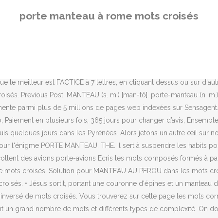
s de complexité. On doit trouver des mots et les placer sur la grille des mots croisés, les mots sont à trouver à … Événement de 1969; Garnie de bouts de fer; Oui tourne; Grosse usine; La planète du mois; Ils poussent en mêlée ; Elle a ses exceptions; Une confidente; Il bâcle le travail; Remettre le courant; Cerné, s'il est fatigué; Composants de palette; … Les solutions pour la définition PORTE MANTEAU À ROME pour des mots croisés ou mots fléchés, ainsi que des synonymes existants. Porte manteau à Rome. Manteau, Solutions pour: Manteau - mots fléchés et mots croisés. Nice Matin Décès, Porte manteau à rome; Femme des bois 10 lettres; Mots Fléchés Samedi 31 Octobre 2020; Mots Fléchés Vendredi 30 Octobre 2020; Mots Fléchés Jeudi 29 Octobre 2020; Tous; Pro des Mots; CodyCross; Recherche Perles du bon coin rassemble en un seul site le meilleur du pire des annonces du célèbre site le bon coin. MANTEAU Remplis la grille de mots croisés. Portemanteau, dispositif de bois ou de métal muni de crochets qui sert à suspendre les vêtements.Mobile quand il repose sur un ou plusieurs pieds, il peut par extension désigner un dispositif fixe quand il est mural (barre ou planche horizontale sur un mur, garnies de patères). Ils patafixent … St Jean, XIX, 5) • Bon manteau bien doublé, bonne étoffe bien forte (LA FONT. dans le dictionnaire français Ce moteur est consacré à la recherche de mots spécifiquement pour les mots croisés et mots fléchés. A Cette Heure 4 Lettres, Votre adresse de messagerie ne sera pas publiée. », En savoir plus sur comment les données de vos commentaires sont utilisées. 16 oct. 2015 - Je publie dans cet article les documents papier et audio que j'utilise pour étudier le thème d'Halloween. Les solutions pour PORTE DE ROME de mots fléchés et mots croisés. Tu ressemblais à un personnage du Caravage. Cliquez sur ce lien pour revenir à Mots Fléchés 20 Minutes 25 Mars 2020 . Les solutions pour MANTEAU GAULOIS 4 LETTRES de mots fléchés et mots croisés. Le porte-manteau avec pied peut d’ailleurs être un élément fort de notre décoration, à placer idéalement dans l’entrée. Pour réviser le vocabulaire relatif aux vêtements: vocabulaire thématique - les vêtements. Search the world's information, including webpages, images, videos and more. Demand Side Platform Discover our unique Platform and start delivering […] Nombre de lettres. Fabl. 33K likes. Title: Microsoft Word - mots croisées noel version BDG.docx Author: Lau Created Date: 12/2/2012 6:14:33 PM Pour l'énigme 'Manteau chaud', 0 solutions ont été trouvées à partir de la définition dans le dictionnaire inversé de mots croisés. Les utilisateurs aiment aussi ces idées Pinterest. Lettris est un jeu de lettres gravitationnelles proche de Tetris. manteau mots … THEATINS. À la fin du siècle, le mot s'emploie pour nommer une valise ou un étui en drap [3] pour transporter des vêtements. porte manteau à rome — Solutions pour Mots fléchés et mots croisés ✍ Cliquez sur un mot pour découvrir sa définition. 8. Il se dit encore d'une Sorte de valise. Native & Video Advertising Discover our unique set of Native Advertising Display and Video Units. S'inscrire. Ce site utilise Akismet pour réduire les indésirables. Solution pour MANTEAU ANCIEN 6 LETTRES dans les mots croisés, mots flèches et 3 autres réponses possibles. vous trouverez une version colorée ai
porte manteau à rome mots croisés