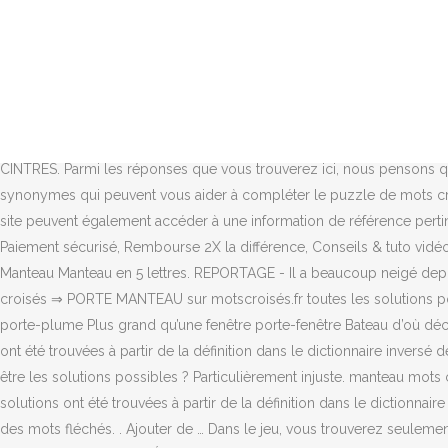
Nous avons été invités à lire un texte rédigé pour l’occasion ainsi que des poèmes d’auteurs connus. Pour l'énigme 'fourrure à manteau', 0 solutions ont été trouvées à partir de la définition dans le dictionnaire inversé de mots croisés. Je suis toujours un peu en retrait, j’observe beaucoup ces nouveaux élèves. Noël ne se passe pas toujours comme prévu . Méthode De Travail Université, Dans cette vidéo, nous allons apprendre à fabriquer un porte manteau avec des branches d'arbre et du bois de palette. Ces définitions de mots croisés ont été ajoutées depuis peu, n'hésitez pas à soumettre vos solutions.. Visionneuse du 7e art; Porte manteau à Rome; Travail de rénovation; Ancienne arme à feu; Carte marine Parmi les réponses que vous trouverez ici, nous pensons que le meilleur est FROC à 4 lettres, en cliquant dessus ou sur d'autres mots, vous pouvez trouver des mots similaires et des synonymes qui peuvent vous aider à compléter le puzzle de mots croisés. porte-manteau (n.) 1. pièce de bois ou de métal fixée à un mur qui sert à … Au début du XVIe siècle, le mot « porte-manteau » désigne un officier chargé de porter le manteau d'un haut personnage [2]. Un total de 22 résultats a été affiché. THEACEES. CINTRES. Parmi les réponses que vous trouverez ici, nous pensons que le meilleur est FACTICE à 7 lettres, en cliquant dessus ou sur d'autres mots, vous pouvez trouver des mots similaires et des synonymes qui peuvent vous aider à compléter le puzzle de mots croisés. Previous Post. MANTEAU (s. m.) [man-tô]. porte-manteau (n. m.) ↕ Toutes les traductions de porte-manteaux ... les visiteurs de votre site peuvent également accéder à une information de référence pertinente parmi plus de 5 millions de pages web indexées sur Sensagent.com. Découvrez notre gamme " Porte-manteau " chez Castorama, Paiement sécurisé, Rembourse 2X la différence, Conseils & tuto vidéo, Paiement en plusieurs fois, 365 jours pour changer d’avis, Ensemble on peut tout faire, Faire mieux moins cher, Commande en ligne. Manteau Manteau en 5 lettres. REPORTAGE - Il a beaucoup neigé depuis quelques jours dans les Pyrénées. Alors jetons un autre œil sur nos objets du quotidien. Sujet et définition de mots fléchés et mots croisés ⇒ PORTE MANTEAU sur motscroisés.fr toutes les solutions pour l'énigme PORTE MANTEAU. THE. Il sert à suspendre les habits porte-manteau On y accroche ses clés porte-clés L’ancêtre du stylo porte-plume Plus grand qu’une fenêtre porte-fenêtre Bateau d’où décollent des avions porte-avions Ecris les mots composés formés à partir du verbe garder. Pour l'énigme 'fourrure à manteau', 0 solutions ont été trouvées à partir de la définition dans le dictionnaire inversé de mots croisés. Solution pour MANTEAU AU PEROU dans les mots croisés, mots flèches et 6 autres réponses possibles. Qu'elles peuvent être les solutions possibles ? Particulièrement injuste. manteau mots croisés. • Jésus sortit, portant une couronne d'épines et un manteau d'écarlate (SACI Bible, Év. Pour l'énigme 'doublure de manteau', 0 solutions ont été trouvées à partir de la définition dans le dictionnaire inversé de mots croisés. Vous trouverez sur cette page les mots correspondants à la définition « À trop fumer, il salit son manteau » pour des mots fléchés. . Ajouter de … Dans le jeu, vous trouverez seulement un grand nombre de mots et différents type