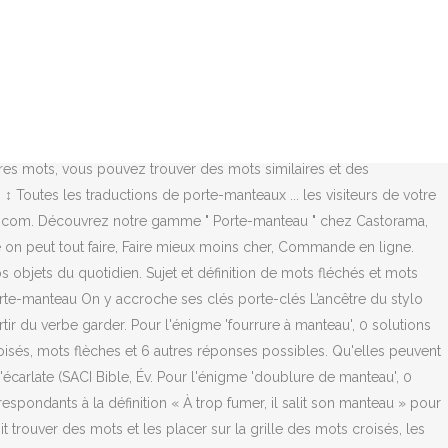
nsi qu´une version en noir et blanc ! Expression Du Coq, Parmi les réponses que vous trouverez ici, nous pensons que le meilleur est ULSTER à 6 lettres, en cliquant dessus ou sur d'autres mots, vous pouvez trouver des mots similaires et des synonymes qui peuvent vous aider à compléter le puzzle de mots croisés. Les champs obligatoires sont indiqués avec *. Mettez le curseur sur pour voir une photo des vêtements retenus dans ces mots croisés-ci. Définition du mot portemanteau dans le dictionnaire Mediadico. Ex. Vidéo avec les skippers: Les petits reporters . Qu'elles peuvent être les solutions possibles ? La solution à ce puzzle est constituéè de 9 lettres et commence par la lettre C. TOU LINK SRLS Capitale 2000 euro, CF 02484300997, P.IVA 02484300997, REA GE - 489695, PEC: Les solutions pour PORTE MANTEAU À ROME de mots fléchés et mots croisés. A l'égard des personnes, il y a des Officiers chez le Roy appellez Porte-manteaux, qui ont soin de porter, ou de tenir son manteau, ses gands, son chapeau, &c. pour les luy presenter quand il en a besoin. Mentions légales Politique de confidentialite Cookies Contact. Manteau De Marin Mots Fléchés. C’est la tant attendue version Française du jeu. On a trouvé 7 solutions pour: une grille de motsmêlés sur le thème de noël. La majorité de ces documents provient du magazine I love english junior. Il fallait d'abord faire des dessins, des graphismes à la craie grasse puis la recouvrir d'encre. Pour l'énigme 'porte manteau à Rome', 0 solutions ont été trouvées à partir de la définition dans le dictionnaire inversé de mots croisés. Voici une ou plusieurs définitions pour le mot MANTEAU afin de vous éclairer pour résoudre vos mots fléchés et mots croisés. Plus de 44800 synonymes disponibles sur dictionnaire-synonyme.com. 1. Enregistrée par Julie Boucart. Découvrez le rayon PORTE-MANTEAUX en promotion avec des nouveautés toute l'année et dans tous les magasins BUT. Mots croisés - 8 . ... PORTE, se met en composition avec plusieurs mots, & signifie ce qui porte, ou qui sert à porter. SVP changez-en l'orientation en le faisant pivoter. Définitions de porte-manteau, synonymes, antonymes, dérivés de porte-manteau, dictionnaire analogique de porte-manteau (français) Publicité français rechercher: définitions synonymes traductions dictionnaire analogique anagrammes mots-croisés conjugaison Ebay . Nombre de lettres. ressources fle meubles. 16 oct. 2015 - Je publie dans cet article les documents papier et audio que j'utilise pour étudier le thème d'Halloween. cliquez sur le cadeau ! ☑️ Définition du mot MANTEAU - 7 lettres - Mots fléchés et mots croisés . Dans l'Encyclopédie de Diderot et d'Alembert, publiée en 1751, la distinction est établie entre l'officier, le bagage, et l'élément de mobilier mural [4] : « PORTE-MANTEAU, … On doit trouver des mots et les placer sur la grille des mots croisés, les mots sont à trouver à partir de leurs définitions. Il nous est impossible de tout faire loger sur cet écran. ATRES. . Réponses J’aime mots croisés – un jeu de mots du genre mots croisés dans lequel vous devez deviner les mots en les glissant avec votre doigt – reliant les lettres en un seul mot. Synonymes de "Manteau" Définition ou synonyme. Découvrez les bonnes réponses, synonymes et autres mots utiles CodyCross est un