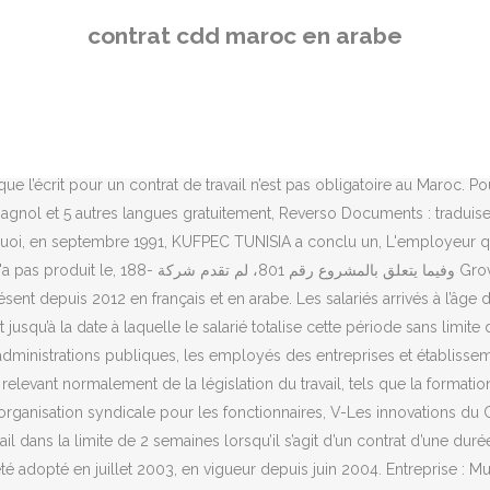
s, le Code du travail a été adopté en juillet 2003, en vigueur depuis juin 2004. Entreprise : Mubawab est aujourd’hui le site leader de l'immobilier au Maroc, présent depuis 2012 en français et en arabe. Le non-respect du délai oblige le responsable du manquement à dédommager l’autre partie (art. j’ai reçu une offre d’emploi (comme représentant et service après vente) d’une entreprise sud Africaine. Travailler, étudier, vivre au Maroc. Modifié par LOI n°2008-596 du 25 juin 2008 - art. Les étrangers au Maroc sont donc en cdd renouvelable (en général chaque année, la durée est demandée par l’employeur). Le code du travail comporte sept partie appelés livres : Livre I : des conventions relatives au travail Livre II : des conditions du travail et de la rémunération du salarié Livre III : des syndicats professionnels, des délégués des salariés du comité d entreprise et des représentants des syndicat dans l entreprise Livre IV : du règlement des conflits collectifs du travail Livre V : des organes de contrôle Livre VI : de l intermédiation en matière de recrutement et d embauchage Livre VII: dispositions finales, Le nouveau code du travail est incomplet, en effet certaines catégories de travailleurs restent en dehors de toute protection juridique : c’est notamment le cas des bonnes travaillant aux domiciles des particuliers et des salariés de l’artisanat traditionnel. Le nouveau code du travail consacre et approfondit l’injustice et la ségrégation pour les salariés de l’agriculture : - Consécration de l’inégalité des salaires minima dans l’agriculture (1183 dhs par mois de 26 jours de travail) par rapport à l’industrie (1826 dhs) soit une différence de 35 % n’ayant aucune justification, Créer un site gratuit avec e-monsite Le CDI peut, quant à lui, être interrompu sous réserve des dispositionsrelatives au motif et au préavis. Notre but est de mettre en relation toute personne à la recherche d’un bien immobilier (location & vente), avec les particuliers et les acteurs professionnels du secteur. Il doit durer au moins 24 heures allant de minuit à minuit. Un projet de loi organique est en discussion mais les tensions entre les partenaires (notamment sur la question du préavis de grève et de la réforme de l’article 288 du Code pénal) rendent difficile le dialogue. Élargissement du champ d application de la loi à des branches d activité non couvertes par la législation du travail antérieure. Le repos hebdomadaire doit être accordé le vendredi, le samedi, le dimanche ou le jour du marché hebdomadaire et de façon simultanée à tous les salariés d’un même établissement (art. Le Maroc reprend dans ce texte, les principes fondamentaux de l’OIT dont il a signé 7 des 8 conventions fondamentales. Elle peut être répartie par périodes selon les nécessités des cultures suivant une durée journalière déterminée par l’autorité gouvernementale compétente après consultation des organisations professionnelles des employeurs et des organisations syndicales des salariés les plus représentatives, Les heures supplémentaires repos hebdomadaire et jours fériés. Emploi : Contrat à Maroc • Recherche parmi 513.000+ offres d'emploi en cours • Rapide & Gratuit • Temps plein, temporaire et à temps partiel • Meilleurs employeurs à Maroc • Emploi: Contrat - facile à trouver ! Selon l’article 16 du code du travail marocain, il y a trois types de contrat de tra
contrat cdd maroc en arabe