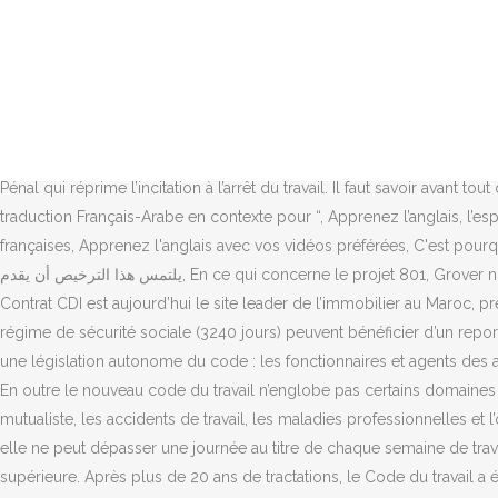
Il ne peut être conclu que pour l’exécution d’une tâche précise et limitée dans le temps. A cette durée minimale, il convient d’ajouter un jour et demi pour chaque période de 5 années de service (accomplie en continu ou non). Mise en place de nouvelles institutions représentatives des salariés (comités de sécurité et d hygiène et comités d entreprise). Je travaille dans une entreprise au Maroc avec un contrat CDD de 12 mois. Si les 2288 heures de travail sont réparties d’une manière inégale sur l’année, sont considérées comme heures supplémentaires celles accomplies quotidiennement à partir de la 10ème heure incluse. - Désengagement de l’Etat dans le domaine de l’organisation de l’emploi en transférant une partie de ses prérogatives au secteur privé, autorisé à créer des agences d’emploi. 66 à 71). 249). Réduction du temps de travail et possibilité d annualisation des horaires (la durée du travail est fixée à 2288 heures par an ou 44 heures par semaine pour les activités non agricoles). -Allongement de la période d’essai au cours de laquelle l’employeur peut renvoyer le salarié sans préavis et sans indemnisation. 14) et limitée par le dahir de juillet 1957 relatif aux syndicats professionnels et l’article 288 du Code Pénal qui réprime l’incitation à l’arrêt du travail. Il faut savoir avant tout que l’écrit pour un contrat de travail n’est pas obligatoire au Maroc. Pour ajouter des entrées à votre liste de, Voir plus d'exemples de traduction Français-Arabe en contexte pour “, Apprenez l’anglais, l’espagnol et 5 autres langues gratuitement, Reverso Documents : traduisez vos documents en ligne, Expressio : le dictionnaire d'expressions françaises, Apprenez l'anglais avec vos vidéos préférées, C'est pourquoi, en septembre 1991, KUFPEC TUNISIA a conclu un, L'employeur qui demande ce permis doit présenter un, ويتعين على صاحب العمل الذي يلتمس هذا الترخيص أن يقدم, En ce qui concerne le projet 801, Grover n'a pas produit le, 188- وفيما يتعلق بالمشروع رقم 801، لم تقدم شركة Grover. CDI CDD Carrière Menu. Mubawab recrute plusieurs profils Avec Contrat CDI est aujourd’hui le site leader de l’immobilier au Maroc, présent depuis 2012 en français et en arabe. Les salariés arrivés à l’âge de 60 ans ne pouvant justifier de la période d’assurance fixée par le régime de sécurité sociale (3240 jours) peuvent bénéficier d’un report jusqu’à la date à laquelle le salarié totalise cette période sans limite d’âge. D’autres catégories de travailleurs continuent d’être régis par une législation autonome du code : les fonctionnaires et agents des administrations publiques, les employés des entreprises et établissements publics, les travailleurs des gisements miniers, les journalistes… En outre le nouveau code du travail n’englobe pas certains domaines relevant normalement de la législation du travail, tels que la formation professionnelle, la sécurité sociale, la protection sanitaire, le régime mutualiste, les accidents de travail, les maladies professionnelles et l’organisation syndicale pour les fonctionnaires, V-Les innovations du Code de Travail au Maroc (Juin 2004). En ce qui concerne les CDD, elle ne peut dépasser une journée au titre de chaque semaine de travail dans la limite de 2 semaines lorsqu’il s’agit d’un contrat d’une durée inférieure à 6 mois et d’un mois pour un contrat d’une durée supérieure. Après plus de 20 ans de tractation