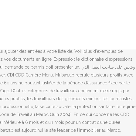
vail : le contrat à durée indéterminée (CDI) C'est un contrat conclu entre l’employeur et le salarié sans limitation de durée. Télécharger des modèles de contrat en format word totalement gratuit et accessible pour toute modification que vous en avez besoin. En cas de rupture abusive du contrat de travail par l’une des parties, la partie lésée a le droit de demander des dommages et intérêts. le préambule joue le rôle de celle-ci et présente les buts et les motifs du texte de loi. Le présent contrat est conclu pour une durée déterminée. Indeed peut percevoir une rémunération de la part de ces employeurs, ce qui permet de maintenir la gratuité du site pour les chercheurs demploi. L’employeur est tenu de prendre toutes les mesures nécessaires à la protection des salariés et de communiquer aux salariés par écrit lors de l’embauche, l’information relative au cadre de l’exercice de leur travail (convention collective de travail, dispositions relatives à la santé et à la sécurité, règlement intérieur, le cas échéant), etc. Le licenciement ne peut être fondé que sur un motif valable lié à l’aptitude ou la conduite du salarié ou les nécessités de fonctionnement de l’entreprise. Le CDD est un contrat encadré par le code du travail. Pendant la période d’essai, un préavis s’impose si l’employé effectue au moins une semaine de travail. Réaménagement du régime des licenciements dans l objectif de garantir à la fois les intérêts de l entreprise et ceux des salariés. Emploi : Contrat saisonnier à Maroc • Recherche parmi 574.000+ offres d'emploi en cours • Rapide & Gratuit • Temps plein, temporaire et à temps partiel • Meilleurs employeurs à Maroc • Emploi: Contrat saisonnier - facile à trouver ! 24). Elle ne peut être renouvelée qu’une seule fois. Contrats de travail au Maroc. Parlez-moi d’un moment de votre carrière où vous : 5 étapes pour transformer n’importe quelle réponse d’entretien en une histoire mémorable ! Pour sanctionner des fautes non graves, l’employeur dispose d’un éventail de mesures qu’il doit prendre de manière graduelle, Fautes graves du salarié et de l’employeur. Notre but est de mettre en relation toute personne à la recherche d’un bien immobilier (location & vente), avec … J'ai trouvé un autre emploi en CDI et donc je compte démissionner prochainement, mais je ne sais pas quel est le préavis que je devrai respecter? La part salariale s’élève à 4,29%. officiel en arabe n°5989 bis du 28 kaada 1432 (26 octobre 2011), page 5228 portant promulgation de la loi n°58.11 relative à la cour de cassation et modifiant le dahir n°1.57.223 du 2 Rabii I 1377 (27 septembre 1957) relatif à la cour suprême. Le nouveau code du travail a apporté des modifications significatives permettant la satisfaction de certains objectifs : - La clarification de la relation entre employeurs, employés et institutions sociales ; - La réaffirmation des droits fondamentaux du travail ; - La stabilisation des relations professionnelles entre employeurs et employés - La prévention des conflits collectifs par l’instauration de la procédure de règlement des différends collectifs de travail. 73). Le salarié est responsable de ses actes dans le cadre de son travail. Tous les postes à pourvoir en une seule recherche. Afin