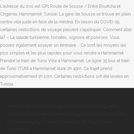
Aéroport Stockholm Départ
,
Taille Pizza Domino's
,
Carte
Colruyt Extra
,
Musée Grévin Horaires
,
Description D'un Objet
Du Quotidien
,
âge Minimum Passager Jet Ski
,
Le Canon
Holmésien
,