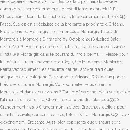
vieux papiers : Facebook : Joli Bas Contact par mail du service
commercial : servicecommercial@leseditionsduconnecte.fr Et …
Située à Saint-Jean-de-la-Ruelle, dans le département du Loiret (45),
Pascal Suarez est spécialiste de la brocante à proximité d’Orléans,
Blois, Giens ou Montargis. Les annonces à Montargis. Puces de
Montargis à Montargis Dimanche 02 Octobre 2016 (Loiret) Date :
02/10/2016. Montargis coince la bulle, festival de bande dessinée,
s'installe à Montargis dans le courant du mois de mai. ... Messe pour
les défunts : lundi 2 novembre à 18h30, Ste Madeleine, Montargis.
Retrouvez facilement les sites internet de l'activité d'antiquite
antiquaire de la catégorie Gastronomie, Artisanat & Cadeaux page 1.
Loisirs et culture à Montargis Vous souhaitez vous divertir à
Montargis et dans ses environs ? Tout professionnel de la vente et de
l'alimentaire sera refusé. Chemin de la roche des plantes 45390
Grangermont 45390 Grangermont. 20 exp. Brocantes, ateliers pour
enfants, festivals, concerts, danses, lotos…. Ville : Montargis (45) Type
d'événement : Brocante. Aussi bien exposants que visiteurs sont
venus en grand nombre à l’occasion de ce rendez-vous régulier des