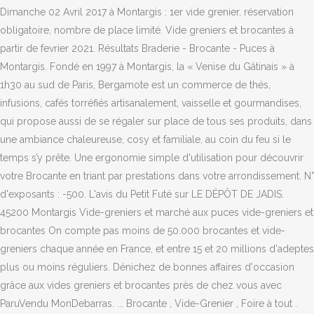
Dimanche 02 Avril 2017 à Montargis : 1er vide grenier, réservation
obligatoire, nombre de place limité. Vide greniers et brocantes à
partir de fevrier 2021. Résultats Braderie - Brocante - Puces à
Montargis. Fondé en 1997 à Montargis, la « Venise du Gâtinais » à
1h30 au sud de Paris, Bergamote est un commerce de thés,
infusions, cafés torréfiés artisanalement, vaisselle et gourmandises,
qui propose aussi de se régaler sur place de tous ses produits, dans
une ambiance chaleureuse, cosy et familiale, au coin du feu si le
temps s’y prête. Une ergonomie simple d'utilisation pour découvrir
votre Brocante en triant par prestations dans votre arrondissement. N°
d'exposants : -500. L'avis du Petit Futé sur LE DÉPÔT DE JADIS.
45200 Montargis Vide-greniers et marché aux puces vide-greniers et
brocantes On compte pas moins de 50.000 brocantes et vide-
greniers chaque année en France, et entre 15 et 20 millions d'adeptes
plus ou moins réguliers. Dénichez de bonnes affaires d'occasion
grâce aux vides greniers et brocantes près de chez vous avec
ParuVendu MonDebarras. ... Brocante , Vide-Grenier , Foire à tout .