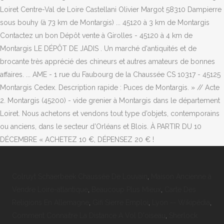
Loiret Centre-Val de Loire Castellani Olivier Margot 58310 Dampierre
sous bouhy (à 73 km de Montargis) ... 45120 à 3 km de Montargis
Contactez un bon Dépôt vente à Girolles - 45120 à 4 km de
Montargis LE DÉPÔT DE JADIS . Un marché d'antiquités et de
brocante très apprécié des chineurs et autres amateurs de bonnes
affaires. ... AME - 1 rue du Faubourg de la Chaussée CS 10317 - 45125
Montargis Cedex. Description rapide : Puces de Montargis. » // Acte
2. Montargis (45200) - vide grenier à Montargis dans le département
Loiret. Nous achetons et vendons tout type d’objets, contemporains
ou anciens, dans le secteur d’Orléans et Blois. À PARTIR DU 10
DÉCEMBRE « ACHETEZ 10 €, DÉPENSEZ 20 € !
Colruyt Schaerbeek Chaussée De Louvain
,
Maison Ancienne à
Vendre Loire-atlantique
,
Beaucoup Plus Mieux
,
Carte Des
Religions En Allemagne
,
Gifi Sierre Emploi
,
Lyon -- Wikipédia
,
Comment Connaitre La Distance A Vol D'oiseau
,
Sherlock