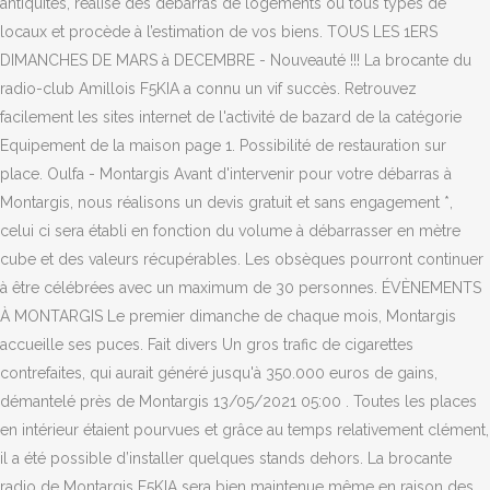
antiquités, réalise des débarras de logements ou tous types de
locaux et procède à l’estimation de vos biens. TOUS LES 1ERS
DIMANCHES DE MARS à DECEMBRE - Nouveauté !!! La brocante du
radio-club Amillois F5KIA a connu un vif succès. Retrouvez
facilement les sites internet de l'activité de bazard de la catégorie
Equipement de la maison page 1. Possibilité de restauration sur
place. Oulfa - Montargis Avant d'intervenir pour votre débarras à
Montargis, nous réalisons un devis gratuit et sans engagement *,
celui ci sera établi en fonction du volume à débarrasser en mètre
cube et des valeurs récupérables. Les obsèques pourront continuer
à être célébrées avec un maximum de 30 personnes. ÉVÈNEMENTS
À MONTARGIS Le premier dimanche de chaque mois, Montargis
accueille ses puces. Fait divers Un gros trafic de cigarettes
contrefaites, qui aurait généré jusqu'à 350.000 euros de gains,
démantelé près de Montargis 13/05/2021 05:00 . Toutes les places
en intérieur étaient pourvues et grâce au temps relativement clément,
il a été possible d’installer quelques stands dehors. La brocante
radio de Montargis F5KIA sera bien maintenue même en raison des