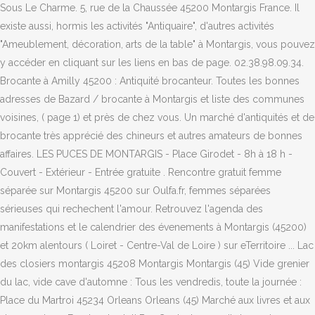
Sous Le Charme. 5, rue de la Chaussée 45200 Montargis France. Il
existe aussi, hormis les activités "Antiquaire", d'autres activités
"Ameublement, décoration, arts de la table" à Montargis, vous pouvez
y accéder en cliquant sur les liens en bas de page. 02.38.98.09.34.
Brocante à Amilly 45200 : Antiquité brocanteur. Toutes les bonnes
adresses de Bazard / brocante à Montargis et liste des communes
voisines, ( page 1) et près de chez vous. Un marché d'antiquités et de
brocante très apprécié des chineurs et autres amateurs de bonnes
affaires. LES PUCES DE MONTARGIS - Place Girodet - 8h à 18 h -
Couvert - Extérieur - Entrée gratuite . Rencontre gratuit femme
séparée sur Montargis 45200 sur Oulfa.fr, femmes séparées
sérieuses qui rechechent l'amour. Retrouvez l'agenda des
manifestations et le calendrier des évenements à Montargis (45200)
et 20km alentours ( Loiret - Centre-Val de Loire ) sur eTerritoire ... Lac
des closiers montargis 45208 Montargis Montargis (45) Vide grenier
du lac, vide cave d'automne : Tous les vendredis, toute la journée :
Place du Martroi 45234 Orleans Orleans (45) Marché aux livres et aux