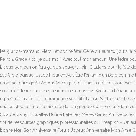
By continuing to visit this site you agree to our use of cookies. Photo de l'utilisateur Flickr Monkey Images, utilisée sous licence Creative Commons, তিহার, আলোর উৎসব, ফ্লিকার ব্যবহারকারী মাঙ্কি ইমেজেস এর সৌজন্যে ক্রিয়েটিভ কমন্স লাইসেন্স এর আওতায় ব্যবহৃত. Un groupe de mères a entamé une grève de la faim au Mexique et a commémoré la Fête des mères devant le bureau du procureur général du Mexique pour pousser le gouvernement mexicain à tenir sa promesse de rechercher leurs enfants disparus. Usage Frequency: 1 Bonne fête des mères maman. www.wanapix.fr. Bonne fête des mères. 31 mai 2015 - Explorez le tableau « maman je t'aime » de Motamour.com Mot d'Amour, auquel 984 utilisateurs de Pinterest sont abonnés. Nous vous proposons également de découvrir nos messages pour la fête des grand-mères . @Akananmariam: Je veux que mon voile représente ma foi et mon amour de la paix, pas mon affiliation politique ou partisane. Quelques boutiques en ligne : www.interflora.fr, দিনটিতে সামাজিক নেটওয়ার্কিং সাইটগুলোতে নেটনাগরিকেরা তাদের মায়েদের শুভেচ্ছা পাঠিয়েছে।. Une très heureuse fête des pères à mon deuxième père. Bonne fête maman ! Joyeuse fêtes des mères on a le droit à un talent qu'est-ce que tu veux dire un un message à tes grands-mamans. Merci...et bonne fête. Celle qui aura toujours la place la plus spéciale dans mon cœur ! Ma maman d’amour qui a fait mon bonheur. Tu devais me faire réviser pour la fête des Mères. Karine Perron. Grâce à toi, je suis moi ! Avec tout mon amour ! Une lettre pour ma maman d’amour, bonne fête maman ! Pis à toutes les mamans, je te laisse le dire joyeuse, fête des nerfs bisous, bisous, bisous, bisous bon ben on fera ça plus souvent hein. Citations pour la fête des mères en images : 25 citations pour votre maman pour la fête des mères. Merci d'avoir toujours été là maman. Ce body est en coton 100% biologique. Usage Frequency: 1 Être l’enfant d’un père comme toi est une fête permanente. Reference: WikipediaWarning: Contains invisible HTML formatting, Last Update: 2016-10-27 Maman est le mot universel qui signifie Amour. We're part of Translated, so if you ever need professional translation services, then go checkout our main site, Usage Frequency: 1, Sur les réseaux sociaux, les internautes ont souhaité à leur mère une, Pendant ce temps, les Syriens à l'étranger ont du mal à établir un contact et à communiquer avec leur familles pour leur souhaiter une, @Akananmariam: Je veux que mon voile représente ma foi et, Il commence son billet ainsi : Si être au milieu était une femme, je l'aurais tuée, malgré, Ainsi, le blogueur Santa Cruz Barillas de la province guatémaltèque de Huehuetenango, qui raconte une célébration traditionnelle de la, Un groupe de mères a entamé une grève de la faim au Mexique et a commémoré la. Joyeux Anniversaire Coeur Message Bon Anniversaire Joyeaux Anniversaire Scrapbooking Étiquettes Bonne Fête Des Mères Cartes Anniversaires Sms Joyeux Annive