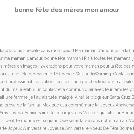
rsaire. Téléchargez ces Vecteur gratuits sur Bonne Fête Des Mères Maman Et Bébé Amour Fond, et découvrez plus de 9M de ressources graphiques professionnelles sur Freepik 1 « On est si petit, le monde est si grand.Que serait la vie sans notre maman. Voir plus d'idées sur le thème bonne fête des mères, bon fete maman, bonne fête. Bon Anniversaire Fleurs Joyeux Anniversaire Mon Amie Carte Joyeux Anniversaire Joyeuse Anniversaire Voeux De Fête Bonne Fête Des Mères Images Amour Cartes 木製のケーキトッパ―♪ | 名古屋フラワーレッスン＆フォトレッスン＆フォトスタイリングレッスン♪スタジオパン #happybirthdaywishes ce texto est fait de mots d’amour Un tendre message te dire que tu es le meilleur des pères. Bonne fête des pères, frère! Merci d'avoir toujours été là maman. Je pense à toi avec beaucoup d'amour et de tendresse ! From: Machine Translation @আকানানমরিয়মঃ আমার বিশ্বাস এবং শান্তির প্রতি আমার ভালোবাসা তুলে ধরতে আমি আমার হিজাব চাই, আমার রাজনৈতিক সম্বন্ধীকরণ বা দলীয় সমর্থন তুলে ধরতে নয়।, Monde arabe : La fête des mères et l'hommage aux mères des martyrs des révolutions, আরব বিশ্ব: শুভ মা দিবস - শহীদ জননীদের প্রতি শ্রদ্ধাঞ্জলি. Nous vous proposons de découvrir plusieurs idées de textes simples mais touchants qui sauront parfaitement exprimer vos sentiments à votre maman. Bonne fête. Elle m’a donné une maman absolument merveilleuse ! Vous pourrez écrire un message court sur la carte qui accompagnera le bouquet. Le Matériel est ici : Dé zippez votre matériel Ouvrez vos tubes et dupliquez-les; fermez les originaux Ouvrez le masque dans votre … Bonne fête → LeFleuriste™ vous offre Fleurs & Cadeaux pour chaque occasion et Bonne fête. » Mick Micheyl 2 « Une maman ne dort jamais tout à fait ; elle est liée au sommeil de son enfant. Je ne t’ai jamais encore dédié de lettre de ma vie. Bonne fête des … À toutes les belles-mères, mères adoptives, mères biologiques, grands-mères, marraines, tantes, épouses et autres femmes qui ont fait preuve de tant d’amour et de gentillesse tout au long de notre vie, merci – et bonne fête des Mères! Une reine ! Quality: Un texte plein d'amour pour votre maman pour lui dire tout simplement « Joyeuse fête des mères » tout en y ajoutant une touche d'originalité ? J'ai bâti ce lieu pour mon amour, pour protéger son enfant. Sms bonne fête des mères original Heureuse Fête mon Amour Heureux Anniversaire à mon épouse _____ Chaque fois que je pense à toi, je me rends compte combien je suis chanceux d'avoir une telle femme. » Jean Gastaldi Chère maman, tu est belle comme une fleur. Papa chéri. Sur les réseaux sociaux, les internautes ont souhaité à leur mère une bonne fête tout au long de la journée . Quoi qu'il en soit, lesmères ont toujours rempli le rôle de l'éducation des enfants et rempli un rôle important, un rôle majeur dans la famille. Aujourd’hui pour ton anniversaire, je viens te dire ce que je te souhaite à chaque seconde depuis le premier jour où je t’ai rencontré : du bonheur, de la joie, de l’amour, de la prospé
bonne fête des mères mon amour