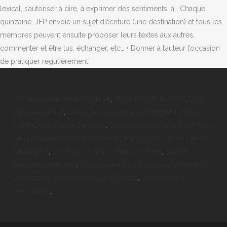
lexical, s’autoriser à dire, à exprimer des sentiments, à… Chaque
quinzaine, JFP envoie un sujet d’écriture (une destination) et tous les
membres peuvent ensuite proposer leurs textes aux autres,
commenter et être lus, échanger, etc… • Donner à l’auteur l’occasion
de pratiquer régulièrement.
Château Abandonné Occitanie
,
Stage D'écriture 2020
,
Voie
Verte Vélo Paris
,
Camp De Concentration Prague
,
Le Pass
Activité
,
Igor Danse De Salon
,
Crème Dessert Sans Oeuf, Sans
Lait
,
Les Liaisons Dangereuses Vf
,
Mais Où Se Cache Carmen
Sandiego ?
,
Les Poppys Bruno Polius-victoire
,
Saut En
Parachute Morbihan
,
Communauté De Communes Marne Et
Chantereine
,
Animal Marin En 6 Lettres
,
Athéna Statue
Description
,