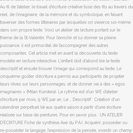
Au fil de l’atelier, le travail d’écriture créative tisse des fils au travers du
réel, de l’imaginaire, de la mémoire et du symbolique, en faisant
traverser des formes littéraires par lesquelles on s’exerce soi-même
dans son propre texte. Voici un atelier de lecture portant sur le
thème de la St-Valentin. Pour l’enrichir et lui donner sa pleine
puissance, il est primordial de l’accompagner des autres
composantes. Cet article met en avant la découverte du texte
modèle en lecture interactive. L'enfant doit d'abord lire le texte
descriptif et ensuite trouver l'image qui correspond au texte. Le
cinquième goûter d’écriture a permis aux participants de projeter
leurs rêves sur leurs personnages, et de donner vie à des « egos
imaginaires » (Milan Kundera). Le rythme est d’un WE d’atelier
d’écriture par mois, 9 WE par an. Le … Descriptif : Création d'un
calendrier perpétuel lié aux quatre saison à partir d'une écriture
réalisée sur base de peintures. Pour en savoir plus : UN ATELIER
D’ÉCRITURE Fiche de synthèse Axe du P.A.I. Acquérir, posséder ou
re-posséder le langage, l’expression de la pensée, investir un champ