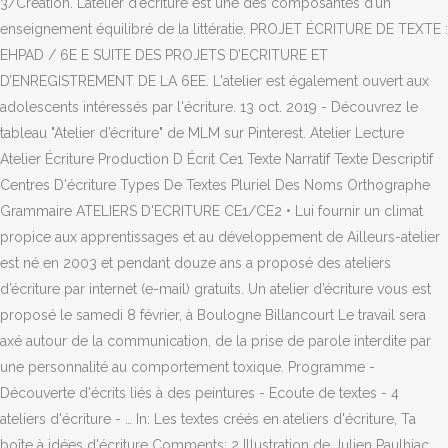
3/Création. L’atelier d’écriture est une des composantes d’un
enseignement équilibré de la littératie. PROJET ÉCRITURE DE TEXTE :
EHPAD / 6E E SUITE DES PROJETS D’ECRITURE ET
D’ENREGISTREMENT DE LA 6EE. L'atelier est également ouvert aux
adolescents intéressés par l'écriture. 13 oct. 2019 - Découvrez le
tableau "Atelier d’écriture" de MLM sur Pinterest. Atelier Lecture
Atelier Écriture Production D Écrit Ce1 Texte Narratif Texte Descriptif
Centres D'écriture Types De Textes Pluriel Des Noms Orthographe
Grammaire ATELIERS D'ECRITURE CE1/CE2 • Lui fournir un climat
propice aux apprentissages et au développement de Ailleurs-atelier
est né en 2003 et pendant douze ans a proposé des ateliers
d’écriture par internet (e-mail) gratuits. Un atelier d’écriture vous est
proposé le samedi 8 février, à Boulogne Billancourt Le travail sera
axé autour de la communication, de la prise de parole interdite par
une personnalité au comportement toxique. Programme -
Découverte d'écrits liés à des peintures - Ecoute de textes - 4
ateliers d'écriture - … In: Les textes créés en ateliers d'écriture, Ta
boîte à idées d'écriture Comments: 2 Illustration de Julien Paulhiac .