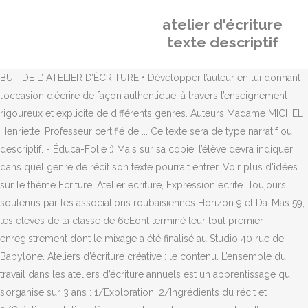
atelier d'écriture
texte descriptif
BUT DE L’ ATELIER D’ÉCRITURE • Développer l’auteur en lui donnant
l’occasion d’écrire de façon authentique, à travers l’enseignement
rigoureux et explicite de différents genres. Auteurs Madame MICHEL
Henriette, Professeur certifié de ... Ce texte sera de type narratif ou
descriptif. - Éduca-Folie :) Mais sur sa copie, l’élève devra indiquer
dans quel genre de récit son texte pourrait entrer. Voir plus d'idées
sur le thème Ecriture, Atelier écriture, Expression écrite. Toujours
soutenus par les associations roubaisiennes Horizon 9 et Da-Mas 59,
les élèves de la classe de 6eEont terminé leur tout premier
enregistrement dont le mixage a été finalisé au Studio 40 rue de
Babylone. Ateliers d’écriture créative : le contenu. L’ensemble du
travail dans les ateliers d’écriture annuels est un apprentissage qui
s’organise sur 3 ans : 1/Exploration, 2/Ingrédients du récit et