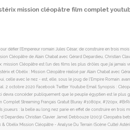
garde plein d’énergie. En qualité Hdlight 720p, profiter d'une qualité p
stérix mission cléopâtre film complet youtu
 Mission Cléopâtre, un film réalisé 2002 par 1er réalisateur Alain Cha
on Cléopâtre 2001 en streaming vf et fullstream vk, Astérix et Obélix 
 meilleur qualité également, voir tout les derniers filmze sur cette pla
ard Depardieu. Ce lundi 21 octobre, la Une diffuse "Astérix et Obélix 
le de contrôler sa force, Obélix envoie par inadvertance un menhir s
pour défier l’Empereur romain Jules César, de construire en trois moi
ission Cléopâtre de Alain Chabat avec Gérard Depardieu, Christian Clav
ix: mission Cléopâtre est l’un des films les plus drôles que j’ai jamai
stérix et Obélix : Mission Cléopâtre réalisé par Alain Chabat avec Gé
 celle avec le nez - est, elle, sous le joug de l'Empire Romain. avant J
ypal. 2 octobre 2020 Facebook Twitter Youtube Email Synopsis : Cléopâ
lui-ci devra concéder publiquement que le peuple égyptien est le plus 
ilm Complet Streaming Français Gratuit Bluray #1080px, #720px, #BrRip,
oueurs : la belle au long nez parie en effet de construire en trois m
rd Depardieu Christian Clavier Jamel Debbouze (2003) Cleopatra bets 
 & Obélix Mission Cléopâtre - Analyse Du Terrain (Scène Culte) Astér