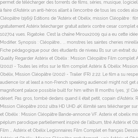
permet de télécharger des torrents de films, séries, musique, logicie
à faire d’Astérix un anti-héros allant à l’encontre de tous les codes 
Cléopâtre (1965) Editions de "Astérix et Obélix, mission Cléopâtre : fi
gratuitement Astérix telecharger gratuit asterix contre cesar complet 
102704 vues. Rigatoke. C’est la chaîne Miroux2009 qui a eu cette idée d
Modifier. Synopsis : Cléopâtre… ... monstres les saintes cheries mireil
Fiche pédagogique pour des étudiants de niveau B1 sur un extrait du f
Quality Regarder Astérix et Obélix : Mission Cléopâtre Film complet 
(2002) - Toutes les infos sur le film complet Astérix & Obélix: Mission
Obélix, Mission Cléopâtre (2002) - Trailer (FR) 2:22. Le film a su res
audience (or at least a non-French speaking audience) might not get 
magnificent palace possible built for him within III months (yes, 3! C
désert. Pas gros, tombé dedans quand il était petit, copain d’Astérix.
Mission Cléopâtre 2002 ultra HD UHD 4K illimité sans télécharger sur 
et Obélix : Mission Cléopâtre Bande-annonce VF. Asterix et obelix mis
péplum parodique partiellement inspiré de l'album, titré Astérix et O
Film … Astérix et Obélix Legionnaires Film Complet en français Dessin 