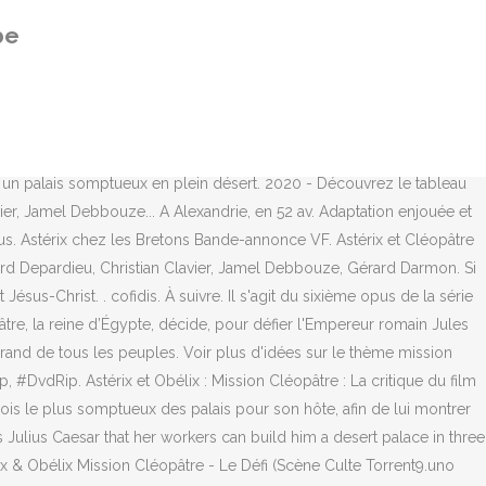
resque à la hauteur de la Hdlight p mais telecharger gratuit asterix
be
bat avec Gérard Depardieu, Christian Clavier, Jamel Debbouze. Année de
: Mission Cléopâtre VK streaming, Astérix et Obélix : Mission
teforme en full HD. 58:30. 6 mars 2016 - A voir: Astérix et Obélix :
: mission Cléopâtre". mastercard. Nous projetons ce film dans le
ur Panoramix qui, assommé, perd la mémoire et du même coup la
s un palais somptueux en plein désert. 2020 - Découvrez le tableau
ier, Jamel Debbouze... A Alexandrie, en 52 av. Adaptation enjouée et
s vus. Astérix chez les Bretons Bande-annonce VF. Astérix et Cléopâtre
rard Depardieu, Christian Clavier, Jamel Debbouze, Gérard Darmon. Si
ésus-Christ. . cofidis. À suivre. Il s'agit du sixième opus de la série
tre, la reine d’Égypte, décide, pour défier l'Empereur romain Jules
grand de tous les peuples. Voir plus d'idées sur le thème mission
 #DvdRip. Astérix et Obélix : Mission Cléopâtre : La critique du film
ois le plus somptueux des palais pour son hôte, afin de lui montrer
Julius Caesar that her workers can build him a desert palace in three
ix & Obélix Mission Cléopâtre - Le Défi (Scène Culte Torrent9.uno