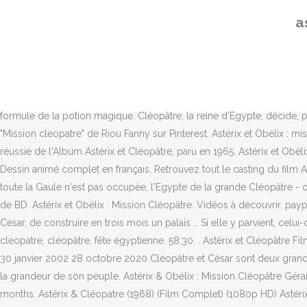
Pour ce faire, Cléopâtre fait appel à Numérobis, un architecte d’avant-
a
contre cesar complet avec un fichier plus allégé. Astérix et Obélix :
production: 2001 Tags: Regarder film complet Astérix et Obélix : Missi
Cléopâtre 2001 film gratuit, en très Bonne Qualité vidéo [720p], son de
Mission Cléopâtre est un film de Alain Chabat avec Destin Lenord, Gér
cadre du cycle Secrets et Illusions car il témoigne aussi … Incapab
formule de la potion magique. Cléopâtre, la reine d’Égypte, décide, 
"Mission cleopatre" de Riou Fanny sur Pinterest. Astérix et Obélix : m
réussie de l'Album Astérix et Cléopâtre, paru en 1965. Astérix et Obél
Dessin animé complet en français. Retrouvez tout le casting du film A
toute la Gaule n'est pas occupée, l'Egypte de la grande Cléopâtre - oui,
de BD. Astérix et Obélix : Mission Cléopâtre. Vidéos à découvrir. pa
César, de construire en trois mois un palais … Si elle y parvient, ce
cleopatre, cléopâtre, fête égyptienne. 58:30. . Astérix et Cléopâtre F
30 janvier 2002 28 octobre 2020 Cléopâtre et César sont deux grands j
la grandeur de son peuple. Astérix & Obélix : Mission Cléopâtre Géra
months. Astérix & Cléopatre (1968) (Film Complet) (1080p HD) Astérix