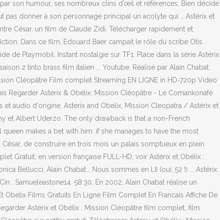
e par son humour, ses nombreux clins d’œil et références. Bien décidé
out pas donner à son personnage principal un acolyte qui … Astérix et
contre César, un film de Claude Zidi. Télécharger rapidement et
iction. Dans ce film, Edouard Baer campait le rôle du scribe Otis.
ide de Playmobil. Instant nostalgie sur TF1. Place dans la série Astérix
son 2 tinto brass film italien ... Youtube. Réalisé par Alain Chabat.
 : Mission Cléopâtre Film complet Streaming EN LIGNE in HD-720p Video
çais Regarder Astérix & Obélix: Mission Cléopâtre - Le Comankonafé
 et audio d'origine. Asterix and Obelix, Mission Cleopatra / Astérix et
cinny et Albert Uderzo. The only drawback is that a non-French
ul queen makes a bet with him: if she manages to have the most
es César, de construire en trois mois un palais somptueux en plein
et Gratuit, en version française FULL-HD, voir Astérix et Obélix :
 Bellucci, Alain Chabat... Nous sommes en LII (oui, 52 !) ... Astérix
oCin . Samueleastone14. 58:30. En 2002, Alain Chabat réalise un
 Et Obelix Films Gratuits En Ligne Film Complet En Francais Affiche De
egarder Astérix et Obélix : Mission Cléopâtre film complet, film