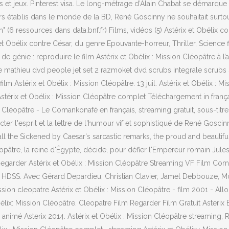
ls et jeux. Pinterest visa. Le long-métrage d’Alain Chabat se démarqu
alors établis dans le monde de la BD, René Goscinny ne souhaitait surt
lm" (6 ressources dans data.bnf.fr) Films, vidéos (5) Astérix et Obélix 
et Obélix contre César, du genre Epouvante-horreur, Thriller, Science f
e génie : reproduire le film Astérix et Obélix : Mission Cléopâtre à l’a
le mathieu dvd people jet set 2 razmoket dvd scrubs integrale scrubs sai
ilm Astérix et Obélix : Mission Cléopâtre. 13 juil. Astérix et Obélix
Astérix et Obélix : Mission Cléopâtre complet Téléchargement in fran
 Cléopâtre - Le Comankonafé en français, streaming gratuit, sous-titres
pecter l'esprit et la lettre de l'humour vif et sophistiqué de René Gos
all the Sickened by Caesar's sarcastic remarks, the proud and beautif
léopâtre, la reine d'Égypte, décide, pour défier l'Empereur romain Jul
 Regarder Astérix et Obélix : Mission Cléopâtre Streaming VF Film Compl
HDSS. Avec Gérard Depardieu, Christian Clavier, Jamel Debbouze, Monica
sion cleopatre Astérix et Obélix : Mission Cléopâtre - film 2001 - All
bélix: Mission Cléopâtre. Cleopatre Film Regarder Film Gratuit Asterix
animé Asterix 2014. Astérix et Obélix : Mission Cléopâtre streaming, R