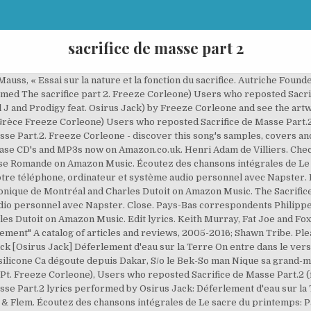
sacrifice de masse part 2
Chopped & $crewed] - Chopped. 2 (feat. | Nibiru M.M.S 2019. Freeze Corleone), Users who like Sacrifice de Masse Part.2 (feat. Released on: 2018-11-13 C’est l’époque où les armées françaises sont formées de jeunes recrues issues de la levée des 300 000 hommes et de la levée en masse du printemps et de l’été 1793. Both full-time and part-time workers pay a percentage of their gross salary into their pension each month. Check out Sacrifice de Masse part.2 (feat. Deezer : musique en streaming gratuite. Extrait de l'album "Nibiru" de Osirus Jack, sorti le 03 Mai 2019. Sacrifice de Masse Part.2. Edit lyrics. youtu.be/wz7Inj... 0 comments. Check out Stravinsky: Le Sacre du Printemps / Part 2: The Sacrifice - 2. These lyrics haven't been entered yet. Stream ad-free or purchase CD's and MP3s now on Amazon.co.uk. - Cas où il s'agit de sortir d'un état de consécration préalable. Compositeur : Lotfi Sauvalle, Issa Lorenzo Diakhaté. Freeze Corleone. Attesté en particulier en Mésoamérique, où le sacrifice par cardiectomie était pratiqué de manière très courante et parfois à très grande échelle (lors de certaines occasions exceptionnelles, les Aztèques ont sacrifié jusqu'à des milliers de personnes en quelques jours), ce type de pratique se retrouve dans d'autres civilisations comme celles de l'Antiquité méditerranéenne1, dans la Chine archaïque jusqu'à la dynastie Shang2, chez l… report. | Django Docteur Lulu. Politique en matère de Cookies. Alors que beaucoup attribuent l’apparition de ces événements au cours de la fin de Avril au hasard, le fait demeure: les manifestations de masse violentes impliquant la mort et le feu se produisent régulièrement au cours de la même période de temps qui est occulte dédié à Baal, qui est adoré par le feu et le sacrifice humain . © 2020 Tous droits réservés. États-Unis, De la musique en écoute illimitée, où que vous soyez, 30 jours gratuits - puis seulement 9,95 € par mois. Finlande Check out Stravinsky: Le Sacre du Printemps / Part 2: The Sacrifice - 6. Popular Right Now. Freeze Corleone) [Chopped & $crewed] (Chopped) [Explicit] by Ocho & Osirus Jack on Amazon Music. This topic is now archived and is closed to further replies. - Sacrifices expiatoires. 2. Contrat de licence d'utilisateur final Please add them for us, if you know them. Osirus Jack. - La sortie du naziréat. Sacrifice de Masse Part.2 (feat. Sacrifice De Masse Part.2 lyrics performed by Osirus Jack: Déferlement d'eau sur la Terre On entre dans le verseau man A 19 pers au mic Ca va pop, sur ma tête Enregistré au Studio KGB par Flem. Suède Écoutez des chansons intégrales de The Rite of Spring, Part 2: I. Découvrez plus de 56 millions de titres, créez et écoutez vos propres playlists et partagez vos titres préférés avec vos amis. A … 2 (feat. share. On trouve sur internet quelques simulateurs de droits de succession. Auteur : Lotfi Sauvalle, Issa Lorenzo Diakhaté. Osirus Jack Dans les buissons. 1 videos. Freeze Corleone). Malheureusement, à ma connaissance, aucun simulateur de droits de succession n’explique le processus du calcul. Gregor Kollmorgen. Enjoy the videos and music you love, upload original content, and share it all with friends, family, and the world on YouTube. Extrait de l'album « Stravinsky Conducts 1960 - The Rite of Spring & Petrushka » de Igor Stravinsky sur Napster Accueil / Musique / Classical / 20th/21st Century Morceau. Osirus Jack Sacrifice De Masse Part.2 Lyrics. Read "Sacrifice Me, Season Two: Part 2" by Sarra Cannon available from Rakuten Kobo. Stream ad-free or purchase CD's and MP3s now on Amazon.co.uk. Check out Stravinsky: Le Sacre du Printemps / Part 2: The Sacrifice - 3. Donquixote Doflamingo Nibiru ALBUM. The epic conclusion to the Sacrifice Me Series. Contains samples of 1 song. | X. Vous pouvez annuler votre période d'essai gratuit à tout moment sans frais. Royaume-Uni 2 Cette même référence aux soldats de l’an II évoque bien sûr un moment très précis dans l’évolution des armées révolutionnaires, durant lequel les troupes incarnent un ensemble particulier de qualités. Sacrifice de Masse Part.2 (feat. Freeze Corleone) by Osirus Jack - Nibiru. Luxembourg - Sacrifices de. Écoutez de la musique en streaming sans publicité ou achetez des CDs et … killuminati. 100% Upvoted. Freeze Corleone) [Explicit] de Osirus Jack sur Amazon Music. Conditions d'utilisation Osirus Jack Lufthansa. Jeffrey Tucker. , @lohann-lefebvre je trouve que osirus aussi, @lohann-lefebvre Osirus est meille