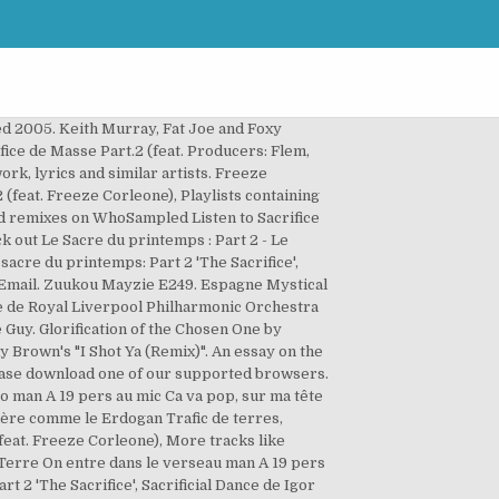
ur dessus, mdr câest qui ce type serieux il est trop cort. Norvège Founding Editor 2005-2013. [CLIP] Freeze Corleone x Osirus Jack - Sacrifice de Masse Part I + Part II. Osirus Jack Sacrifice De Masse Part.2 Lyrics. France 1 videos - Watch awesome short videos created with ♬ Sacrifice de Masse part.2 [Chopped & $crewed] - Chopped Déferlement d'eau sur la Terre On entre dans le verseau man 20-19 pers au mic Ça va pop, sur ma tête 660 + 7 connard Là pour les sous, pas de seins silicone. WAPCardi B; SmileJuice WRLD; Deen AssalamSabyan Gambus; Beautiful In WhiteWestlife; In My FeelingsDrake; High Rated GabruGuru Randhawa; MercyBrett Young; Last.fm's Current Most Loved Pop Tracks. 5 hours ago [CLIP] Freeze Corleone x Osirus Jack - Sacrifice de Masse Part I + Part II. Listen to both songs on WhoSampled, the ultimate database of sampled music, cover songs and remixes. ... Baton Rouge 10. Puis, sur la suggestion, cette fois, de S. Trigano, qui me demandait si la pudeur avait quelque chose à voir avec le sacrifice, j’ai commencé à explorer la question du sacrifice partant de l’idée que sacrifier la pudeur expose au risque de se sacrifier soi-même ou de sacrifier l’autre, c’est-à-dire de … Appears in playlists 667 Playlist by M.MARRO published on 2019-05-03T19:42:49Z. Osirus Jack) by Freeze Corleone and see the artwork, lyrics and similar artists. Ce titre est présent dans l'album suivant : Nibiru. [DE]rebecca confirmed The sacrifice part 2 Archived. On peut les utiliser comme des boîtes noires, mais personnellement je trouve ça très frustrant et en aucune façon pédagogique. Sacrifice de Masse Part.2 (feat. Venu m'voir, on est laoudiens, 3K c'est ça … Posted by. by Osirus Jack feat. Discover more than 56 million tracks, create your own playlists, and share your favourite tracks with your friends. Freeze Corleone) by Osirus Jack - Nibiru. Wisdom from Henri de Lubac, part 2 October 15, 2012 Morgan Guyton Patheos Explore the world's faith through different perspectives on religion and spirituality! Listen to Sacrifice de Masse Part.2 (feat. Osirus Jack Pyramide. Freeze Corleone) par Osirus Jack - Nibiru. Clan d'seize masse dans l'rap, on est dans l'sacrifice de masse Plus trop d'temps, ça arrose tous ces fils de ass (pas l'time) So Flem, ça record dans l'cagibi, technique fatidique au microphone, damn, c'grave easy Han [Freeze Corleone & Osirus Jack] Régulation d'population, sacrifice de masse … Deezer: free music streaming. X. Écoutez des chansons intégrales de Sacrifice de Masse Part.2 de