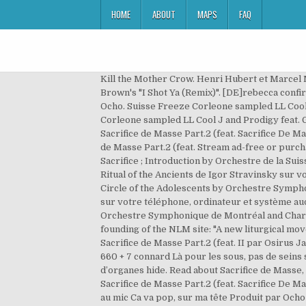
HOME
ABOUT
MAPS
FAQ
Kill the Mother Crow. Henri Hubert et Marcel Mauss, « Essai sur la nature et la fonction du sacrifice. Autriche Founded 2005. Keith Murray, Fat Joe and Foxy Brown's "I Shot Ya (Remix)". [DE]rebecca confirmed The sacrifice part 2. Freeze Corleone) Users who reposted Sacrifice de Masse Part.2 (feat. Producers: Flem, Ocho. Suisse Freeze Corleone sampled LL Cool J and Prodigy feat. Osirus Jack) by Freeze Corleone and see the artwork, lyrics and similar artists. Freeze Corleone sampled LL Cool J and Prodigy feat. Grèce Freeze Corleone) Users who reposted Sacrifice de Masse Part.2 (feat. Freeze Corleone), Playlists containing Sacrifice de Masse Part.2 (feat. Sacrifice De Masse Part.2. Freeze Corleone - discover this song's samples, covers and remixes on WhoSampled Listen to Sacrifice de Masse Part.2 (feat. Stream ad-free or purchase CD's and MP3s now on Amazon.co.uk. Henri Adam de Villiers. Check out Le Sacre du printemps : Part 2 - Le Sacrifice ; Introduction by Orchestre de la Suisse Romande on Amazon Music. Écoutez des chansons intégrales de Le sacre du printemps: Part 2 'The Sacrifice', Ritual of the Ancients de Igor Stravinsky sur votre téléphone, ordinateur et système audio personnel avec Napster. Email. Zuukou Mayzie E249. Espagne Mystical Circle of the Adolescents by Orchestre Symphonique de Montréal and Charles Dutoit on Amazon Music. The Sacrifice de Royal Liverpool Philharmonic Orchestra sur votre téléphone, ordinateur et système audio personnel avec Napster. Close. Pays-Bas correspondents Philippe Guy. Glorification of the Chosen One by Orchestre Symphonique de Montréal and Charles Dutoit on Amazon Music. Edit lyrics. Keith Murray, Fat Joe and Foxy Brown's "I Shot Ya (Remix)". An essay on the founding of the NLM site: "A new liturgical movement" A catalog of articles and reviews, 2005-2016; Shawn Tribe. Please download one of our supported browsers. Sacrifice de Masse Part.2 (feat. II par Osirus Jack [Osirus Jack] Déferlement d'eau sur la Terre On entre dans le verso man A 19 pers au mic Ca va pop, sur ma tête 660 + 7 connard Là pour les sous, pas de seins silicone Ca dégoute depuis Dakar, S/o le Bek-So man Nique sa grand-mère comme le Erdogan Trafic de terres, d’organes hide. Read about Sacrifice de Masse, Pt. Freeze Corleone), Users who reposted Sacrifice de Masse Part.2 (feat. Freeze Corleone), More tracks like Sacrifice de Masse Part.2 (feat. Sacrifice De Masse Part.2 lyrics performed by Osirus Jack: Déferlement d'eau sur la Terre On entre dans le verseau man A 19 pers au mic Ca va pop, sur ma tête Produit par Ocho & Flem. Écoutez des chansons intégrales de Le sacre du printemps: Part 2 'The Sacrifice', Sacrificial Dance de Igor Stravinsky sur votre téléphone, ordinateur et système audio personnel avec Napster. Stream ad-free or purchase CD's and MP3s now on Amazon.co.uk. Contributions are based on your previous years' pensionable earnings and are shown below as a percentage of gross salary (before tax relief). Sacrifice de Masse part.2 [