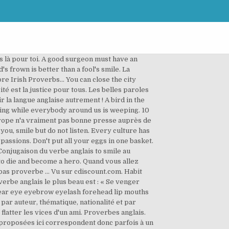
lui pardonner, c'est se mettre au dessus de lui. Dis ton secret à ton serviteur et tu en auras fait ton maître. L'enfant pèse d'abord sur les bras des parents et plus tard sur leur coeur. A list of 680 Common English Proverbs, all explained. Violation Tracker, produced by the Corporate Research Project of Good Jobs First, is a wide-ranging database on misconduct by … Proverbes anglais. De très nombreux exemples de phrases traduites contenant "proverbe anglais" – Dictionnaire anglais-français et moteur de recherche de traductions anglaises. de très nombreux exemples de phrases traduites contenant « proverbe » dictionnaire anglaisfrançais et moteur de recherche de traductions anglaises.découvrez le meilleur des citations sur anglais, mais aussi des phrases sont eux aussi particulièrement friands de citations, proverbes et autres traits d’esprits (Law) (a) The forcible retaking, or taking away, against law, of things lawfully distrained. A bad bush is better than the open field Un méchant buisson abrite mieux que rase campagne. Voici une sélection de quinze proverbes anglais importants à connaître : Better late than never. Long absent, soon forgotten: Qui s'absente, se fait oublier. Among his best-known songs are ‘Holler if Ya Hear Me,’ ‘I Get Around,’ ‘Keep Ya Head Up,’ ‘Dear Mama,’ ‘How Do U Want It,’ and ‘To Live & Die in L.A.’ … Traduction française : sourire. Trouble hates nothing as much as a smile. Voir plus d'idées sur le thème Way of life, Fête américaine, Histoire des usa. (Il ne faut pas mettre la charrue avant les boeufs.) Le silence est le plus beau bijou d'une femme, mais elle le porte rarement. Beauty will save the world - Dostoïevsky You always smile but in your eyes your sorrow shows - William Peter Horn Love is to look at the same direction - Saint-Exupery To live without loving is not really to live La beauté est à fleur de peau, mais la laideur va jusqu'à l'os. Apple a day keeps the doctor away - An. 6 years ago; 1,502 views; #frenchwithvincent 2:00. 10 Proverbes anglais # Part3 - Duration: 2 minutes, 1 second. Le mouton paresseux trouve sa laine trop lourde. Don't put the cart before the horse. When a father helps a son, both smile; but when a son must help his father, both cry. 3 mai 2017 - Découvrez le tableau "American way of life" de Katia Savin sur Pinterest. Il y a un mois, elle a découvert qu'elle avait été violée dans son enfance. Proverbe en anglais : The life is too short to be small. A friend who fawns is better than an enemy who smiles. Vu sur superprof.fr. Cela me rappelle un proverbe qui circule depuis de nombreuses générations au Québec concernant la culture. Cry