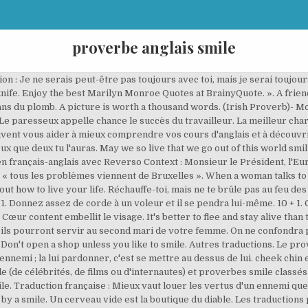
proverbe anglais smile
que l'ami. Bâtir et doter ses filles dévastent la maison. Whoever welcomes his friend with a smile, it's as though he gave his friend the finest gifts in the world. Si vous ressentez vos chaînes, vous êtes déjà à moitié libre. Si vous voulez vraiment connaître un homme, regardez ses réactions quand il perd de l'argent. Les amis sont comme les cordes de violon : il ne faut pas trop les tendre. Nous avons un profil pour Dieu, et l'autre pour le diable. Burn not thy fingers to snuff another man's candle. Vu sur julietteroux34.skyrock.com. L'amitié, c'est l'amour en habit de semaine. Commençons par quelques brèves citations d’amour issues de la littérature classique, de Shakespeare à Jane Austen, en passant par J.K. Rowling : Actually that’s my secret — I can’t even talk about you to anybody because I don’t want any more people to know how wonderful you are. Une femme serait un très beau livre, si elle était un almanach et que l'on pût en changer tous les ans. Vu sur superprof.fr. L'amitié, c'est l'amour en habit de semaine. Marissa Mowry, une femme de 25 ans, a été arrêtée et fait face à la justice après avoir eu un enfant avec un garçon de 11 ans, près de Tampa, en Floride. Même le diable fut un ange au commencement. Quotations by Marilyn Monroe, American Actress, Born June 1, 1926. Proverbes et dictons anglais à lire, découvrir et à télécharger en image : phrases anglais, maximes anglais sous plusieurs formats et différentes couleurs. Rescue Res"cue (rĕs"k ), n. [From Rescue, v.; cf. Smile, and the world smiles with you. Dieu nous donne des mains, mais il ne bâtit pas les ponts. cheek chin ear eye eyebrow eyelash forehead lip mouths tongue … I'm going to tell you a saying. La femme excuse tout, hormis l'indifférence. L'oisiveté est la mère de tous les vices. Always remember that a smile is something sacred, to be shared. Le proverbe anglais le plus célèbre est : « Mieux vaut souffrir d'avoir aimé que de souffrir de n'avoir jamais aimé. Proverbes anglais / français - Consultez 77 proverbes anglais traduits en français ainsi que notre dictionnaire des proverbes anglais. Le devoir est facile à connaître, c'est ce que l'on désire le moins faire. an old saying. Il vaut mieux un oeil douloureux que les deux aveugles. a popular saying. a saying a proverb. Vous ne saurez jamais ce dont vous êtes capable si vous n'essayez pas. 1. A timely tear is better than a misplaced smile. Mieux vaut louer les vertus d'un ennemi que flatter les vices d'un ami. Proverbe latin; Les proverbes et dictons latins (1757) Le sourire est plus doux et plus fin que le rire. J'ai toujours été fascinée par les différences et les ressemblances entre les langues notamment en termes de proverbes citations. Mieux vaut souffrir d'avoir aimé que de souffrir de n'avoir jamais aimé. Traduction de "un proverbe" en anglais. Vous allez recevoir un mail avec un lien de connexion automatique. The cheapest way to improve your looks is to wear a smile. On peut conduire un cheval à l'abreuvoir, mais non le forcer à boire. Proverbes anglais avec leur signification. A attendre l'herbe qui pousse, le boeuf meurt de faim. 1. Elles peuvent vous aider à comprendre un contexte historique ou tout simplement vous inspirer, vous donner de l'espoir dans des moments de doute. Proverbes anglais. Un proverbe est une formule langagière de portée générale contenant une morale, une expression de sagesse populaire ou une vérité d’expérience que l’on juge utile de rappeler.Il n’est pas attribué à un auteur, (contrairement à la citation ou l’apophtegme) : les proverbes sont souvent très anciens, d'origine populaire et par conséquent de transmission orale. Life is short; but it barely takes a second to smile. cette liste vous propose proverbe anglais: découvrez citations de proverbe anglais parmi des milliers de citations, de pensées, et de répliques cultes. (b) The forcible liberation of a person from an arrest or imprisonment. Une vache ne sait pas ce que vaut sa queue jusqu'à ce qu'elle l'ait perdue. Vu sur cdiscount.com. For the world you are somebody, but for somebody you are the world. Qui trop embrasse, mal étreint. Apple never falls far from the tree - … ». L'amour qui se nourrit de présents a toujours faim. It's better to flee and stay alive than to die and become a hero. Le proverbe anglais le plus long est : « Se venger d'une offense, c'est se mettre au niveau de son ennemi ; la 