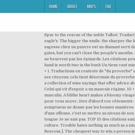
HOME
ABOUT
MAPS
FAQ
Spur to the rescue of the noble Talbot. Traduction : Je ne serais peut-être pas toujours avec toi, mais je serai toujours là pour toi. A good surgeon must have an eagle's. The bigger the smile, the sharper the knife. Enjoy the best Marilyn Monroe Quotes at BrainyQuote. ». A friend's frown is better than a fool's smile. La sagesse chez un pauvre est un diamant serti dans du plomb. A picture is worth a thousand words. (Irish Proverb)- More Irish Proverbs... You can close the city gates, but you can't close the people's mouths. Le paresseux appelle chance le succès du travailleur. La meilleur charité est la justice pour tous. Les belles paroles ne beurrent pas les épinards. Les citations peuvent vous aider à mieux comprendre vos cours d'anglais et à découvrir la langue anglaise autrement ! A bird in the hand is worth two in the bush Un tiens vaut mieux que deux tu l'auras. May we so live that we go out of this world smiling while everybody around us is weeping. 10 + 1. Traductions en contexte de "du proverbe" en français-anglais avec Reverso Context : Monsieur le Président, l'Europe n'a vraiment pas bonne presse auprès de ses citoyens; cela tient désormais du proverbe « tous les problèmes viennent de Bruxelles ». When a woman talks to you, smile but do not listen. Every culture has a collection of wise sayings that offer advice about how to live your life. Réchauffe-toi, mais ne te brûle pas au feu des passions. Don't put all your eggs in one basket. Celui qui vit d'espoir a un mauvais régime. 10 + 1. Donnez assez de corde à un voleur et il se pendra lui-même. 10 + 1. Conjugaison du verbe anglais to smile au masculin. A blithe heart makes a bloomy visage Cœur content embellit le visage. It's better to flee and stay alive than to die and become a hero. Quand vous allez pour vous noyer, ôtez d'abord vos vêtements : ils pourront servir au second mari de votre femme. On ne confondra pas proverbe … Vu sur cdiscount.com. Habit somptueux ne donne pas les bonnes manières. Don't open a shop unless you like to smile. Autres traductions. Le proverbe anglais le plus beau est : « Se venger d'une offense, c'est se mettre au niveau de son ennemi ; la lui pardonner, c'est se mettre au dessus de lui. cheek chin ear eye eyebrow eyelash forehead lip mouths tongue Je ne sais pas. TOP 10 des citations smile (de célébrités, de films ou d'internautes) et proverbes smile classés par auteur, thématique, nationalité et par culture. Trouble hates nothing as much as a smile. Traduction française : Mieux vaut louer les vertus d'un ennemi que flatter les vices d'un ami. Proverbes anglais. Rescous.]. The cheapest way to win a person is by a smile. Un cerveau vide est la boutique du diable. Les traductions proposées ici correspondent donc parfois à un proverbe français, quand celui-ci existe, mais sont, dans le cas contraire, littérales. Ne faites jamais un bon mot qui puisse vous faire perdre un ami, à moins que le mot ne soit meilleur 