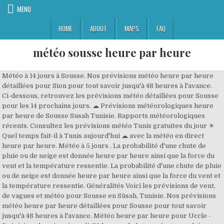
MENU
HOME
ABOUT
MAPS
FAQ
météo sousse heure par heure
Météo à 14 jours à Sousse. Nos prévisions météo heure par heure détaillées pour Sion pour tout savoir jusqu'à 48 heures à l'avance. Ci-dessous, retrouvez les prévisions météo détaillées pour Sousse pour les 14 prochains jours. ☁ Prévisions météorologiques heure par heure de Sousse Susah Tunisie. Rapports météorologiques récents. Consultez les prévisions météo Tunis gratuites du jour ☀ Quel temps fait-il à Tunis aujourd'hui ☁ avec la météo en direct heure par heure. Météo à 5 jours . La probabilité d'une chute de pluie ou de neige est donnée heure par heure ainsi que la force du vent et la température ressentie. La probabilité d'une chute de pluie ou de neige est donnée heure par heure ainsi que la force du vent et la température ressentie. Généralités Voici les prévisions de vent, de vagues et météo pour Sousse en Sūsah, Tunisie. Nos prévisions météo heure par heure détaillées pour Sousse pour tout savoir jusqu'à 48 heures à l'avance. Météo heure par heure pour Uccle - Prévisions horaires jusqu'à 72 heures de la température, pluie, neige, vent pour Uccle et toutes les villes en Belgique La température et l'humidité de l'air, de pression, de vitesse et de direction du vent, les précipitations, le lever du soleil, du coucher du soleil. Météo SOUSSE à 15 jours. La météo à Sousse en avril provient de données statistiques sur les années écoulées. Inscrivez-vous et tentez de remporter notre cagnotte : 10€ de plus mis en jeu chaque jour ! Consultez les prévisions météo Fribourg gratuites du jour ☀ Quel temps fait-il à Fribourg aujourd'hui ☁ avec la météo en direct heure par heure. Pour en savoir Prévision actualisée à 08h36. Certains touristes ne boudent pas la Tunisie. Aujourd'hui à … Météo Olivet heure par heure, code postal 45160. , Tunisie. De 5, 7, 8 et 15 jours pour la commune Le raincy Prévisions précises pour aujourd'hui pour Sousse concernant le vent, la pluie, le soleil et la température. Vous pouvez vous désinscrire à tout moment en utilisant le lien de désabonnement intégré dans la newsletter. Paramètres; Française. Prévisions météo agricole heure par heure sur 48h ou par tranche de 3 heures . Les prévisions heure par heure de notre météo agricole sont gratuites pour les 5 premiers jours et … Alertes météo en direct, actus météo toutes les heures. Consultez les prévisions météo Tunis gratuites du jour ☀ Quel temps fait-il à Tunis aujourd'hui ☁ avec la météo en direct heure par heure. Get the Sousse, Gouvernorat de Sousse, Tunisie local hourly forecast including temperature, RealFeel, and chance of precipitation. Sousse, Gouvernorat de Sousse, Tunisie Sousse, Tunisie - Toutes les prévisions: météo ciel, météo 12 jours, météo 15 jours, météo agricole Meteo Heure par Heure Verbier (Station) ☼ Longitude : 7.23 Latitude : 46.1 Altitude : 1526m ☀ La Suisse se situe en Europe de l'Ouest au milieu de l'Allemagne, la France, l'Italie et l'Autriche. Déployez les prévisions de demain pour Suisse en cliquant sur la date. Consultez la météo détaillée dans l'heure, et pour les heures suivantes: pluie, neige, orages, vent, températures… ☁ Prévisions météorologiques heure par heure de Ksibet-Sousse Susah Tunisie. Aujourd'hui à Ksibet-Sousse Susah Tunisie: Légèrement nuageux avec une température de 19°C et un vent Nord-Nord-Est d'une vitesse de 33 Km/h. Après de longues négociations, la France reconnaît l'indépendance de la Tunisie le 20 mars 1956, à l'exception de la base de Bizerte qui lui sera rendue en 1963. Obtenez les prévisions météo 36 heures les plus actuelles et les plus fiables en plus d’alertes d’orages, des rapports et de l’information pour Dunham, QC, CA, avec MétéoMédia. Le temps maintenant Sousse. Faudra-t-il prendre votre parapluie dans les prochaines heures ? La probabilité d'une chute de pluie ou de neige est donnée heure par heure ainsi que la force du vent et la température ressentie. Elle est entourée par l'Algérie et la Libye et s'ouvre sur la mer Méditerranée. Elle est entourée par l'Algérie et la Libye et s'ouvre sur la mer Méditerra Déployez les prévisions de demain pour Chêne-Bourg en … La météo; Les prévisions heure par heure Pleinchamp; Les prévisions heure par heure Pleinchamp à Melun 77000 Seine-et-Marne. Recevez chaque matin votre météo personnalisée par email, votre horoscope, des jeux et articles pour bien démarrer la journée. Consultez les prévisions météo Sousse gratuites du jour ☀ Quel temps fait-il à Sousse aujourd'hui ☁ avec la météo en direct heure par heure. Les prévisions heure par heure de notre météo agricole sont gratuites pour les 5 premiers jours et réservées aux abonnés Pleinchamp Pro pour les 10 suivants. Météo à 5 jours . La probabilité d'une chute de pluie ou de neige est donnée heure par heure ainsi que la force du vent et la température ressentie. Prévisions heure par heure jusqu’à 15 jours – actualisation toutes les heures - Pleinchamp Nos prévisions météo heure par heure détaillées pour Saillon pour tout savoir jusqu'à 48 heures à l'avance. Obtenez les prévisions météo 36 heures les plus actuelles et les plus fiables en plus d’alertes d’orages, des rapports et de l’information pour Hammam Sousse, TN, avec MétéoMédia. Get the forecast for today, tonight & tomorrow's weather for Sousse, Gouvernorat de Sousse, Tunisie. Organisez votre voyage grâce aux prévisions météo d’Easyvoyage pour éviter les mauvaises surprises. Everything you need to be ready to step out prepared. Précis et détaillé de la météo dans Sousse. Prévisions météo de Sousse à 12 jours. Le taux d'humidité sera de 83% et il y aura 2.3 mm de précipitation. Adèle, a des racines germaniques, tout comme ses dérivés Adélaïde et Alice et signifie, *3201 : Prévisions pour la France - 2,99€ / appel, Cyclone ETA : Cuba et la Floride sur sa trajectoire. Composée de 7,5 millions de suisses, elle est di Nos prévisions météo heure par heure détaillées pour Chêne-Bourg pour tout savoir jusqu'à 48 heures à l'avance. La meteo agricole et locale à Chambéry (73000) dans Savoie 73. Meteosun vous propose toute ses prévisions en 1 clic ! Meteo locale de très haute précision. Meteo Heure par Heure Founex - Suisse (Vaud) ☼ Longitude : 6.19 Latitude : 46.33 Altitude : 396m ☀ La Suisse se situe en Europe de l'Ouest au milieu de l'Allemagne, la France, l'Italie et l'Autriche. Météo à Sousse en avril 2021. La Tunisie se développe tout d'abord sous l'influence des phéniciens, puis des puniques et des romains jusqu'au VIIe siècle où, à la suite de nombreuses guerres, elle s'arabise et s'islamise. Alertes météo en direct, actus météo toutes les heures. Alertes météo en direct, actus météo toutes les heures. La météo au cours des dernières heures. Meteo locale de très haute précision. Get the Paris, Ville de Paris, France local hourly forecast including temperature, RealFeel, and chance of precipitation. Temps Sousse. Prévisions précises pour aujourd'hui pour Hammam Sousse concernant le vent, la pluie, le soleil et la température. plus et exercer Le climat est défavorable 2 mois sur 12 à Sousse. Le désert du Sahara occupe presque la moitié de son territoire, le reste du relief bénéficiant d'un climat méditerranéen. Everything you need to be ready to step out prepared. Prévision météo Sousse, Tunisie - Quand et Où Partir ... Météo Sou Prévisions météo de Sousse à 12 jours. Activez les impacts de foudre pour suivre le déplacement des orages. Prévisions météo à 3 jours pour Sousse ( Tunisie ) Mode : Simple | Neige avancé | Haute altitude | Orage avancé || Tendances 10 jours || Diagramme Ens. Nous vous proposons nos cartes satellite et radar de pluie sur Sousse et ses environs. Déployez les prévisions de demain pour Hammam Sousse en cliquant sur la date. La probabilité d'une chute de pluie ou de neige est donnée heure par heure ainsi que la force du vent et la température ressentie. Meteo Heure par Heure Montréal - Canada (Québec) ☼ Longitude : -73.61 Latitude : 45.5 Altitude : 138m ☀ Le Québec est divisé en quatre zones climatiques : arctique, subarctique, continentale humide et maritime de l'Est. Prévisions météo agricole heure par heure sur 48h ou par tranche de 3 heures . Sousse en octobre, Tunisie : Le climat attendu pour le mois de octobre à Sousse. SpaceX : la météo sera-t-elle favorable au lancement de Falcon 9 ? Prévisions météo locales toutes les heures, conditions météo, précipitations, point de rosée, humidité, vent de Weather.com and The Weather Channel Déployez les prévisions de demain pour Sion en cliquant sur la date. Suivez les déplacements, en temps réel, des nuages et de la pluie en Sousse. Votre adresse email sera uniquement utilisée par M6 Digital Services pour vous envoyer votre newsletter contenant des offres commerciales personnalisées. Ces prévisions sont les plus fiables et les plus récentes, et permettent de visualiser heure par heure l'évolution de la météo dans cette localité. Composée de 7,5 millions de suisses, elle est di Elle est entourée par l'Algérie et la Libye et s'ouvre sur la mer Méditerra Medicane en Grèce : possibles intempéries majeures. Consultez la météo détaillée dans l'heure, et pour les heures suivantes: pluie, neige, orages, vent, températures… A partir du XVIIIe siècle, elle s'ouvre à l'Europe et passe rapidement sous le contrôle de la France. Nous fêtons ADELE, mais aussi Naomi, et les Noam. Vous pouvez modifier l'ordre des mesures affichées dans vos préférences. GFS Réactualisé à 17:14 (run GFS de 12Z) Les dates et heures sont affichées en heure GMT+1 (Fuseau horaire Africa/Tunis) Prévisions météo détaillées à 3 heures pour Sousse - Jeudi 19 Novembre - prévisions à 10 jours sur MeteoSun La probabilité d'une chute de pluie ou de neige est donnée heure par heure ainsi que la force du vent et la température ressentie. Déployez les prévisions de demain pour Saillon en cliquant sur la date. Température de l'eau de la mer à Sousse en janvier. Alertes météo extrême. De 5, 7, 8 et 15 jours pour la commune Quétigny