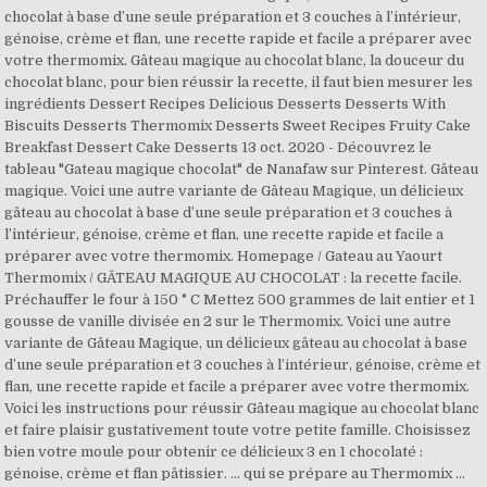
chocolat à base d’une seule préparation et 3 couches à l’intérieur,
génoise, crème et flan, une recette rapide et facile a préparer avec
votre thermomix. Gâteau magique au chocolat blanc, la douceur du
chocolat blanc, pour bien réussir la recette, il faut bien mesurer les
ingrédients Dessert Recipes Delicious Desserts Desserts With
Biscuits Desserts Thermomix Desserts Sweet Recipes Fruity Cake
Breakfast Dessert Cake Desserts 13 oct. 2020 - Découvrez le
tableau "Gateau magique chocolat" de Nanafaw sur Pinterest. Gâteau
magique. Voici une autre variante de Gâteau Magique, un délicieux
gâteau au chocolat à base d’une seule préparation et 3 couches à
l’intérieur, génoise, crème et flan, une recette rapide et facile a
préparer avec votre thermomix. Homepage / Gateau au Yaourt
Thermomix / GÂTEAU MAGIQUE AU CHOCOLAT : la recette facile.
Préchauffer le four à 150 ° C Mettez 500 grammes de lait entier et 1
gousse de vanille divisée en 2 sur le Thermomix. Voici une autre
variante de Gâteau Magique, un délicieux gâteau au chocolat à base
d’une seule préparation et 3 couches à l’intérieur, génoise, crème et
flan, une recette rapide et facile a préparer avec votre thermomix.
Voici les instructions pour réussir Gâteau magique au chocolat blanc
et faire plaisir gustativement toute votre petite famille. Choisissez
bien votre moule pour obtenir ce délicieux 3 en 1 chocolaté :
génoise, crème et flan pâtissier. ... qui se prépare au Thermomix ...