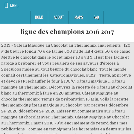
MENU
HOME
ABOUT
MAPS
FAQ
ligue des champions 2016 2017
2019 - Gâteau Magique au Chocolat au Thermomix. Ingrédients : 120
g de beurre fondu 70 g de farine 500 ml de lait 4 œufs 50 g de cacao
Mettre le chocolat dans le bol et mixer 10 s vit 9. Il est très facile et
rapide à préparer et vous régalera de ses saveurs d'épices à
Spéculoos mêlée au gout beurré du chocolat blanc. Tout le monde
connaît certainement les gâteaux magiques, qu&r… Testé, approuvé
et dévoré ! Préchauffer le four à 180°C. Gâteau magique ... Gâteau
magique au Thermomix . Découvrez la recette de Gâteau au chocolat
blanc au thermomix à faire en 20 minutes. Gâteau Magique au
chocolat thermomix. Temps de préparation 15 Min. Voila la recette
thermomix du gâteau magique au chocolat. par recettes décembre
24, 2020 décembre 24, 2020 Laisser un commentaire sur Gâteau
magique au chocolat avec Thermomix. Gâteau Magique au Chocolat
au Thermomix. 1 mars 2018 - J’ai énormément de retard dans mes
publications …comme en témoignent les hortensias en fleurs sur les