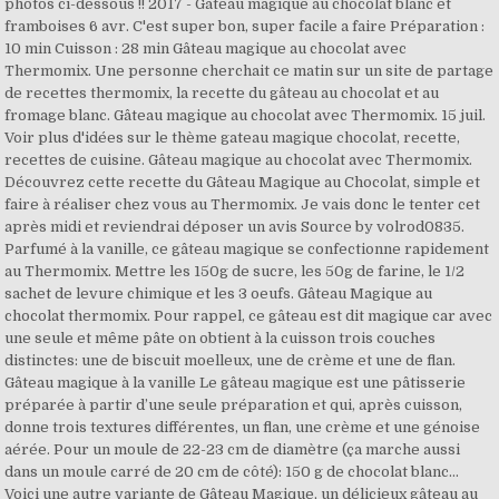
photos ci-dessous !! 2017 - Gâteau magique au chocolat blanc et
framboises 6 avr. C'est super bon, super facile a faire Préparation :
10 min Cuisson : 28 min Gâteau magique au chocolat avec
Thermomix. Une personne cherchait ce matin sur un site de partage
de recettes thermomix, la recette du gâteau au chocolat et au
fromage blanc. Gâteau magique au chocolat avec Thermomix. 15 juil.
Voir plus d'idées sur le thème gateau magique chocolat, recette,
recettes de cuisine. Gâteau magique au chocolat avec Thermomix.
Découvrez cette recette du Gâteau Magique au Chocolat, simple et
faire à réaliser chez vous au Thermomix. Je vais donc le tenter cet
après midi et reviendrai déposer un avis Source by volrod0835.
Parfumé à la vanille, ce gâteau magique se confectionne rapidement
au Thermomix. Mettre les 150g de sucre, les 50g de farine, le 1/2
sachet de levure chimique et les 3 oeufs. Gâteau Magique au
chocolat thermomix. Pour rappel, ce gâteau est dit magique car avec
une seule et même pâte on obtient à la cuisson trois couches
distinctes: une de biscuit moelleux, une de crème et une de flan.
Gâteau magique à la vanille Le gâteau magique est une pâtisserie
préparée à partir d’une seule préparation et qui, après cuisson,
donne trois textures différentes, un flan, une crème et une génoise
aérée. Pour un moule de 22-23 cm de diamètre (ça marche aussi
dans un moule carré de 20 cm de côté): 150 g de chocolat blanc…
Voici une autre variante de Gâteau Magique, un délicieux gâteau au