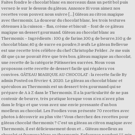
Faites fondre le chocolat blanc en morceaux dans un petit bol puis
versez-le sur le dessus du gâteau. Annonce Si vous aimez nos
recettes vous pouvez nous suivre […] Gâteau au citron magique
avec thermomix. La douceur du chocolat blanc, les trois textures
obtenues à la cuisson – flan, crème et biscuit – font de ce gâteau
magique un dessert gourmand. Gâteau au chocolat blanc au
Thermomix – Ingrédients : 100 g de farine,100 g de beurre,150 g de
chocolat blanc,40 g de sucre en poudre,3 œufs Le gâteau Bellevue
est une recette très célèbre du chef Christophe Felder. Je me suis
dit que ça ne pouvait être que très bon. gâteau magique au chocolat,
une recette de la catégorie Pâtisseries sucrées. Nous vous
proposons cette recette de dessert facile qui régalera vos
convives. GÂTEAU MAGIQUE AU CHOCOLAT : la recette facile By
admin Posted on février 4, 2020. Le gâteau au chocolat blanc et
spéculoos au Thermomix est un dessert très gourmand qui se
prépare de A à Z dans le Thermomix. Il a la particularité de ne pas
contenir de beurre, très pratique lorsque vous n’en n’avez plus
dans le frigo et que vous avez une envie pressante d’un bon
moelleux au chocolat. Les Foodies vous présente 70 recettes avec
photos à découvrir au plus vite ! Vous cherchez des recettes pour
gâteau chocolat thermomix ? C’est un gâteau au citron magique avec
Thermomix, il est délicieusement doux et … Gâteau moelleux au
chocolat et fromage blanc au thermomix. Enfourner pendant 55 min.