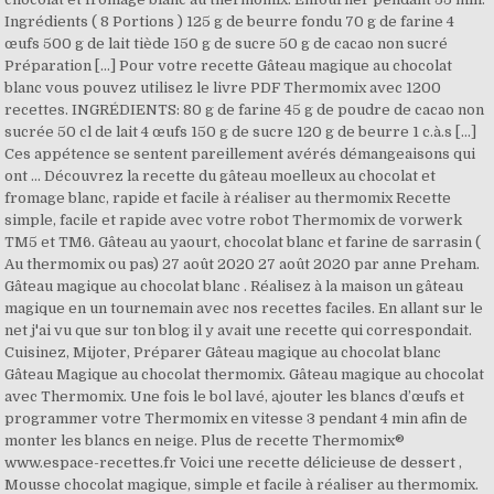
Ingrédients ( 8 Portions ) 125 g de beurre fondu 70 g de farine 4
œufs 500 g de lait tiède 150 g de sucre 50 g de cacao non sucré
Préparation […] Pour votre recette Gâteau magique au chocolat
blanc vous pouvez utilisez le livre PDF Thermomix avec 1200
recettes. INGRÉDIENTS: 80 g de farine 45 g de poudre de cacao non
sucrée 50 cl de lait 4 œufs 150 g de sucre 120 g de beurre 1 c.à.s […]
Ces appétence se sentent pareillement avérés démangeaisons qui
ont … Découvrez la recette du gâteau moelleux au chocolat et
fromage blanc, rapide et facile à réaliser au thermomix Recette
simple, facile et rapide avec votre robot Thermomix de vorwerk
TM5 et TM6. Gâteau au yaourt, chocolat blanc et farine de sarrasin (
Au thermomix ou pas) 27 août 2020 27 août 2020 par anne Preham.
Gâteau magique au chocolat blanc . Réalisez à la maison un gâteau
magique en un tournemain avec nos recettes faciles. En allant sur le
net j'ai vu que sur ton blog il y avait une recette qui correspondait.
Cuisinez, Mijoter, Préparer Gâteau magique au chocolat blanc
Gâteau Magique au chocolat thermomix. Gâteau magique au chocolat
avec Thermomix. Une fois le bol lavé, ajouter les blancs d’œufs et
programmer votre Thermomix en vitesse 3 pendant 4 min afin de
monter les blancs en neige. Plus de recette Thermomix®
www.espace-recettes.fr Voici une recette délicieuse de dessert ,
Mousse chocolat magique, simple et facile à réaliser au thermomix.