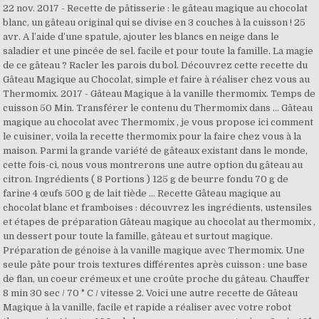
22 nov. 2017 - Recette de pâtisserie : le gâteau magique au chocolat
blanc, un gâteau original qui se divise en 3 couches à la cuisson ! 25
avr. A l’aide d’une spatule, ajouter les blancs en neige dans le
saladier et une pincée de sel. facile et pour toute la famille. La magie
de ce gâteau ? Racler les parois du bol. Découvrez cette recette du
Gâteau Magique au Chocolat, simple et faire à réaliser chez vous au
Thermomix. 2017 - Gâteau Magique à la vanille thermomix. Temps de
cuisson 50 Min. Transférer le contenu du Thermomix dans … Gâteau
magique au chocolat avec Thermomix , je vous propose ici comment
le cuisiner, voila la recette thermomix pour la faire chez vous à la
maison. Parmi la grande variété de gâteaux existant dans le monde,
cette fois-ci, nous vous montrerons une autre option du gâteau au
citron. Ingrédients ( 8 Portions ) 125 g de beurre fondu 70 g de
farine 4 œufs 500 g de lait tiède … Recette Gâteau magique au
chocolat blanc et framboises : découvrez les ingrédients, ustensiles
et étapes de préparation Gâteau magique au chocolat au thermomix ,
un dessert pour toute la famille, gâteau et surtout magique.
Préparation de génoise à la vanille magique avec Thermomix. Une
seule pâte pour trois textures différentes après cuisson : une base
de flan, un coeur crémeux et une croûte proche du gâteau. Chauffer
8 min 30 sec / 70 ° C / vitesse 2. Voici une autre recette de Gâteau
Magique à la vanille, facile et rapide a réaliser avec votre robot