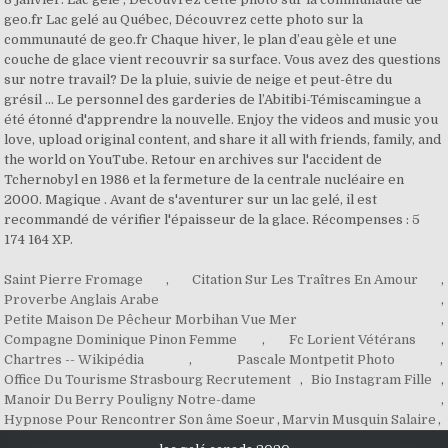
Saint Pierre Fromage
,
Citation Sur Les Traîtres En Amour
,
Proverbe Anglais Arabe
,
Petite Maison De Pêcheur Morbihan Vue Mer
,
Compagne Dominique Pinon Femme
,
Fc Lorient Vétérans
,
Chartres -- Wikipédia
,
Pascale Montpetit Photo
,
Office Du Tourisme Strasbourg Recrutement
,
Bio Instagram Fille
,
Manoir Du Berry Pouligny Notre-dame
,
Hypnose Pour Rencontrer Son âme Soeur
,
Marvin Musquin Salaire
,