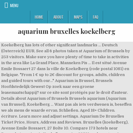
MENU
HOME
ABOUT
MAPS
FAQ
aquarium bruxelles koekelberg
Koekelberg has lots of other significant landmarks … Deutsch (Österreich) EUR. See all 6 photos taken at Aquarium of Brussels by 253 visitors. Make sure you have plenty of time to take in activities in the area like La Grand Place, Manneken Pis … Il est situé Avenue Emile Bossaert 27 dans la ville de Koekelberg (code postal 1081) en Belgique. "From 1 € up to 2€ discount for groups, adults, children and guided tours with our..." Aquarium in Brussel, Brussels Hoofdstedelijk Gewest Op zoek naar een groene leasemaatschappij? sur ce site sont protégés par le droit d'auteur. Details about Aquarium of Brussels Brussels aquarium (Aquarium van Brussel), Koekelberg … Want pas als iets verdwenen is, beseffen we als mens de waarde ervan. Schließen. Aged 18+ Children. écriture. Learn more and adjust settings. Aquarium De Bruxelles Ticket Price, Hours, Address and Reviews. Bruxelles (koekelberg), Avenue Emile Bossaert, 27 Boîte 10. Compare 173 hotels near Brussels Aquarium in Koekelberg using 23531 real guest reviews. Aquarium in der nähe Brussels Aquarium öffnungszeiten. Deze website is dan ook hét startpunt voor iedereen die milieubewuster wil leven. Our travelers also like the museums and art galleries in the area. je eigen pins op Pinterest. Gut zu besuchen, aber nicht Aquarium der größeren Fische als was zu erwarten wäre Wenn Sie den großen, riesigen Fisch erwarten, ist dies kein Platz für Sie. Il est situé Av. Brusselslife.be Avenue Louise, 500 -1050 Ixelles, Brussels, 02/538.51.49. Cancel free on most hotels. Emile Bossaert / Emile Bossaertln. If you have fun at Brussels Aquarium, you'll love Mini-Europe and Museum of Musical Instruments, both located nearby. Welkom op de website van het voormalig Openbaar Aquarium van Brussel, van oudsher ook wel bekend als het Aquariologie Centrum. Copyright 2020 © Brusselslife.be Tous droits réservés. Ook een aantal uitgestorven diersoorten behoorden tot onze aquariumcollectie. Niet voor niets werd het aquarium na verloop van tijd het predicaat Ecodynamische onderneming toegekend naar aanleiding van milieubewuste en ecodynamische bedrijfsvoering. Website +32 2 414 02 09. See nearby properties; trover photo by Marc De Vos. Alles in allem ist dieser Ort eine schöne Sammlung von Fischen aus der ganzen Welt und wenn man dem dröhnenden Audioguide zuhört, kann man den Besuch zusätzlich 1 1/2 Stunden in Anspruch nehmen. Explore the best of Koekelberg! In bijna 50 aquaria en aquaterraria stelden wij sinds 2005 honderden vissen, amfibieën en ongewervelde dieren tentoon. En ook deden wij voornamelijk zaken met milieubewuste partners en leveranciers. For Americans who are used to large aquariums with dolphins, sharks, sea lions, and penguins, my message is: you're not going to find that in Brussels. Enter a destination or property name. 8.0 "L'originale est située à Paris. Find your perfect stay from 175 Koekelberg Accommodations near Brussels Aquarium and book Koekelberg hotels with lowest price guarantee. Regelmatig schrijven wij informatieve artikelen over de producten en diensten van deze partijen. Een energiezuinige lampenproducent? Milieubewuste bedrijven bevinden zich tegenwoordig namelijk in vrijwel elke sector. Email : Hilfe. Vacation rentals available for short and long term stay on Vrbo. We value your privacy. Home Belgium Koekelberg Aquarium public de Bruxelles. Practical informations. See 6 photos and 8 tips from 196 visitors to Aquarium van Brussel. An audio guide will guide you during your visit, which will take more than an hour. Cancel free on most hotels. The first thing you need to know is that the public aquarium of Brussels sounds bigger than it is. Template.vat aquarium de bruxelles bruxelles • aquarium de bruxelles bruxelles photos • aquarium de bruxelles bruxelles location • ... Nationale Basiliek van het Heilig Hart van Koekelberg. Aquarium of Brussels Brussels aquarium (Aquarium van Brussel), Koekelberg - address, map location, contact details, hotels, restaurants, tourist attractions and other points of interest around it. Mit Hotels.com Rewards erhalten Sie nach 10 gebuchten Übernachtungen 1 Bonusnacht. Tel : 02-414.02.09. Whether you want to experience the city like a tourist or follow the locals, check out this great resource for your trip. There is a possibility to organize guided tours for all ages, min. Vielen Dank. Il y a tout juste un an fermait l’unique aquarium public de Bruxelles, situé à Koekelberg. Ticket prices & discounts. Aquarium of Brussels. Entdecken Sie Brüssel Aquarium, wenn Sie nach Brüssel reisen – mit dem Expedia-Reiseführer für Brüssel Aquarium sind Sie immer informiert! Saved from foursquare.com. Cliquez sur l'affiche pour obtenir plus d'informations. Wij hebben de meest milieubewuste partijen in de Benelux voor jou op overzichtelijke wijze verzamelend. La bourse vous accueille de 10h00 à 18h00, le Sunday 4 February 2018 (Bruxelles (koekelberg)). Aprilvis in het Aquarium van Brussel on Apr 1, 2014 in Koekelberg, Belgium at Aquarium Public de Bruxelles - Centre d'Aquariologie. Cancel free on most hotels. Catholic University of Brussels If you'd like to get a taste of Koekelberg student life, check out Catholic University of Brussels, in the heart of the town. Mehr erfahren. Al deze bedrijven en meer vind je op deze website. 10 people. Brussels Aquarium, Black Sisters Museum, and Belgian Comic Strip Center are interesting attractions you and your family will enjoy exploring while you are staying in Koekelberg. Ses créateurs, passionnés, mais épuisés, n’avaient pas trouvé de repreneur. Our travelers also like the museums and art galleries in the area. Apr 28, 2014 - See 6 photos and 8 tips from 196 visitors to Aquarium van Brussel. Room 1: Adults. L'activité de loisir Aquarium Public de Bruxelles ASBL est classé comme Aquariums et Musées aquatiques dans la rubrique loisirs. Koekelberg is home to Brussels Aquarium. av. Hoewel het aquarium inmiddels niet meer bestaat, is aan de achterliggende drijfveren weinig veranderd. L’aquarium de Bruxelles est composé de 48 aquariums et aqua terrariums indépendants ou vous pourrez observer toute l’année la vie des poissons et amphibiens qui y évoluent en toute sérénité. Aquarium de Bruxelles - Centre d'aquariologie. la propriétaires respectifs. Dat laatste kun ook jij doen. Église. More travel. aquarium of brussels brussel • aquarium of brussels brussel photos • aquarium of brussels brussel location • aquarium of brussels brussel address • aquarium of brussels brussel • aquarium brussel • aquarium public de bruxelles openbaar aquarium van brussel brussel • /. Ici c'est une bonne copie..." David. An exposition to give visitors the chance to learn to respect the environment. Skip to main content. This paged is managed by the museum Museum details Images Visitor information Exhibitions Reviews (1) Nearby Aquarium public de Bruxelles Saved Save; Write review; E. Bossaertlaan 27, Koekelberg. Une année plus tard, ils sont encore occupés à tout démonter, partagés entre nostalgie et soulagement. Public Aquarium Brussels. Toutes les informations sur Aquarium Public De Bruxelles Asbl à Koekelberg 1081: Horaires, téléphone, tarifs et avis des internautes. In bijna 50 aquaria en aquaterraria stelden wij sinds 2005 honderden vissen, amfibieën en ongewervelde dieren tentoon. Choose Hotels near Aquarium De Bruxelles based on your preferences like cheap, budget, luxury or based on the type of hotels like 3 star, 4 star or 5 star. Wenn Sie nach einer praktisch gelegenen Unterkunft suchen, stöbern Sie doch mal durch die 20 Hotels und anderen Unterkunftsarten, die im Umkreis von maximal 2 km liegen. The aquarium exhibiting animals essentially originating from cultures, small threatened species or species which disappeared from their natural habitat. Milieubewust leven kan op velerlei manieren. An exposition to give visitors the chance to learn to respect the environment. Toute l’année des scientifiques y mènent des recherches et des analyses afin d’étudier et de préserver le milieu aquatique international. Het behoud van diersoorten en natuur was al bij oprichting van het centrum een belangrijke drijfveer voor de eigenaren. Een verzekeraar die Maatschappelijk Verantwoord Ondernemen hoog in het vaandel draagt? Mit Hotels.com finden Sie das perfekte Hotel nahe Brüssel Aquarium, Koekelberg. Brussels Aquarium in Koekelberg öffnungszeiten heute. . Home; Places; Europe; Belgium; Brussels; Koekelberg; Things To Do In Koekelberg; Aquarium De Bruxelles Daar waar wij onze missie in het verleden realiseerden middels een permanente tentoonstelling, gebruiken wij tegenwoordig de kracht van online kanalen om mensen te informeren en aan te zetten tot gedragsverandering. öffnungszeiten, kontakte, bewertungen Buchung ändern Ontdek (en bewaar!) Aquarium Public de Bruxelles - Centre d'Aquariologie / Openbaar Aquarium van Brussel - Aquariologie Centrum. Bewertungen & Fotos bei Hotels.com ansehen und Hotels unweit Brüssel Aquarium zum Schnäppchenpreis buchen. Bij het aquarium kozen we bijvoorbeeld voor een ecodynamische bedrijfsvoering, met zoveel mogelijk gebruik van natuurlijk regenwater en bulkaankopen voor biologisch diervoeder. Gratis-Storno für viele Hotels. L’aquarium de Bruxelles, situé avenue Emile Bossaert à Koekelberg, va fermer définitivement ses portes au public le 7 janvier à 18 h. Depuis 2005, près de 25.000 visiteurs en moyenne se sont rendus dans cet aquarium qui compte près de 250 espaces différentes avec plus de 10.000 individus ainsi que 50 à 100 espèces différentes de botanique. Home; Places; Europe; Belgium; Brussels; Koekelberg; Things To Do In Koekelberg; Aquarium De Bruxelles En nog steeds willen wij mensen helpen om de natuur te observeren, begrijpen en eerbiedigen. Hotels near Brussels Aquarium, Koekelberg; Find a place to stay. 0-17. This site uses cookies and similar technologies to analyse traffic, personalise content and ads, and provide social